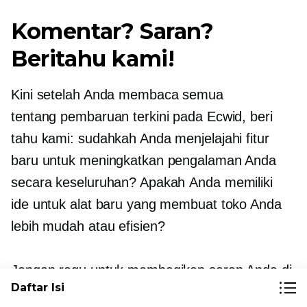
Komentar? Saran?
Beritahu kami!
Kini setelah Anda membaca semua
tentang pembaruan terkini pada Ecwid, beri
tahu kami: sudahkah Anda menjelajahi fitur
baru untuk meningkatkan pengalaman Anda
secara keseluruhan? Apakah Anda memiliki
ide untuk alat baru yang membuat toko Anda
lebih mudah atau efisien?
Jangan ragu untuk membagikan saran Anda di
Daftar Isi
bagian komentar di bawah. Kami sangat