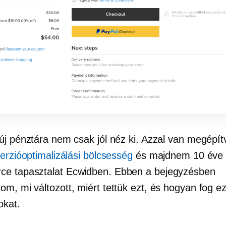
új pénztára nem csak jól néz ki. Azzal van megépí
erzióoptimalizálási bölcsesség
és majdnem 10 éve 
rce
tapasztalat Ecwidben. Ebben a bejegyzésben
m, mi változott, miért tettük ezt, és hogyan fog ez
okat.