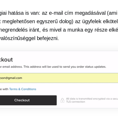
giai hatása is van: az e-mail cím megadásával (ami
 meglehetősen egyszerű dolog) az ügyfelek elköte
megrendelés iránt, és mivel a munka egy része elké
alószínűséggel befejezni.