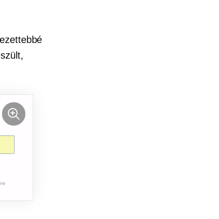
lezettebbé
szült,