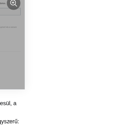
esül, a
gyszerű: