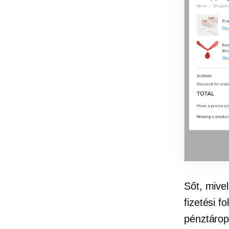
Sőt, mive
fizetési f
pénztáropt