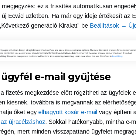
 megjegyzés: ez a frissítés automatikusan engedé
 új Ecwid üzletben. Ha már egy ideje értékesít az E
„Következő generáció
Kirakat” be
Beállítások → Ú
ügyfél e-mail gyűjtése
 fizetés megkezdése előtt rögzítheti az ügyfelek e-
n kiesnek, továbbra is megvannak az elérhetősége
thatja őket egy
elhagyott kosár e-mail
vagy építeni 
az újracélzáshoz
. Sokkal hatékonyabb, mintha e-ma
 végén, mert minden visszapattanó ügyfelet megrag