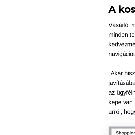
A kos
Vásárlói m
minden te
kedvezmény
navigációt
„Akár his
javításáb
az ügyfél
képe van 
arról, ho