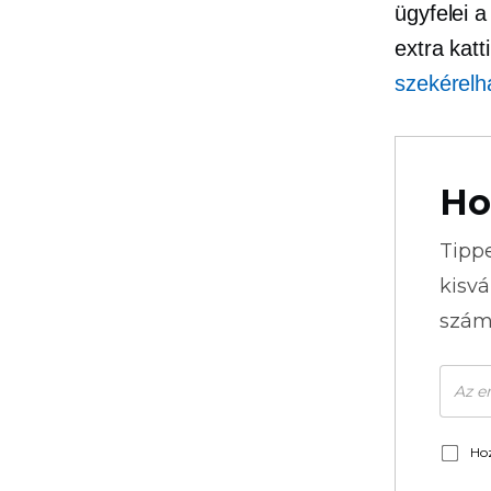
ügyfelei a
extra kat
szekérelh
Ho
Tipp
kisvá
szám
Hoz