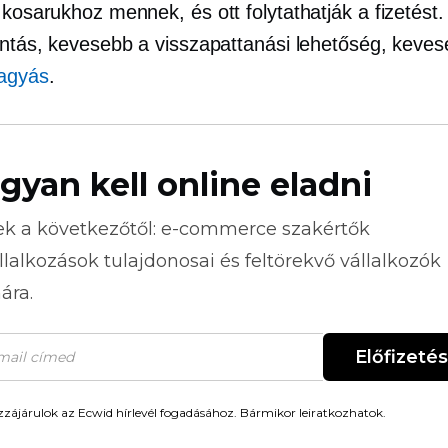
 kosarukhoz mennek, és ott folytathatják a fizetést.
tintás, kevesebb a visszapattanási lehetőség, keve
agyás
.
gyan kell online eladni
ek a következőtől:
e-commerce
szakértők
llalkozások tulajdonosai és feltörekvő vállalkozók
ára.
Előfizetés
zájárulok az Ecwid hírlevél fogadásához. Bármikor leiratkozhatok.