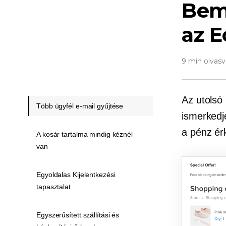
Bem
az 
9 min olvasv
Az utolsó
Több ügyfél e-mail gyűjtése
ismerkedje
a pénz ér
A kosár tartalma mindig kéznél
van
Egyoldalas Kijelentkezési
tapasztalat
Egyszerűsített szállítási és