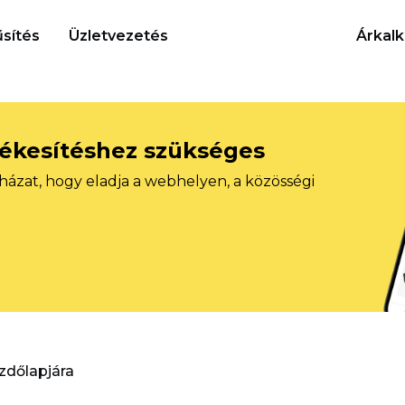
sítés
Üzletvezetés
Árkalk
tékesítéshez szükséges
házat, hogy eladja a webhelyen, a közösségi
ezdőlapjára