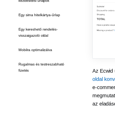
kézbesítési űrlapok
Egy sima hitelkártya-űrlap
Egy kereshető rendelés-
visszaigazoló oldal
Mobilra optimalizálva
Rugalmas és testreszabható
Az Ecwid 
fizetés
oldal konv
e-comme
megmutato
az eladás