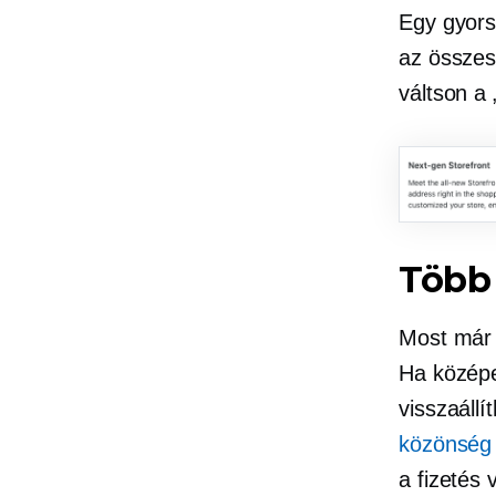
Egy gyors
az összes
váltson a
Több 
Most már a
Ha középe
visszaállí
közönség 
a fizetés