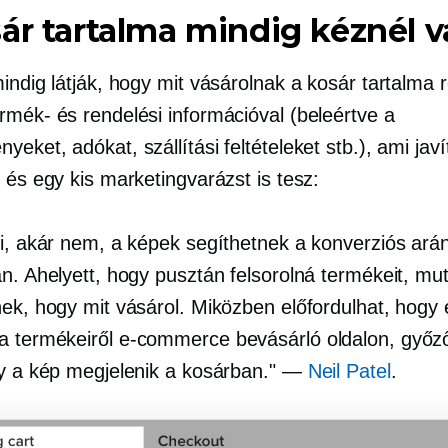
ár tartalma mindig kéznél 
indig látják, hogy mit vásárolnak a kosár tartalma 
rmék- és rendelési információval (beleértve a
eket, adókat, szállítási feltételeket stb.), ami javí
 és egy kis marketingvarázst is tesz:
zi, akár nem, a képek segíthetnek a konverziós ará
an. Ahelyett, hogy pusztán felsorolná termékeit, m
nek, hogy mit vásárol. Miközben előfordulhat, hogy 
a termékeiről
e-commerce
bevásárló oldalon, győ
gy a kép megjelenik a kosárban." —
Neil Patel
.