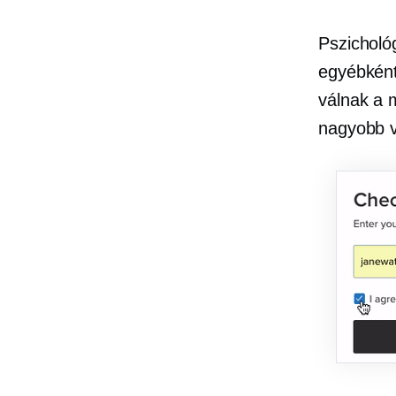
Pszicholó
egyébként
válnak a 
nagyobb v