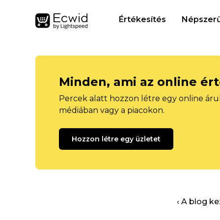
Értékesítés
Népszerű
Minden, ami az online ér
Percek alatt hozzon létre egy online áru
médiában vagy a piacokon.
Hozzon létre egy üzletet
‹ A blog k