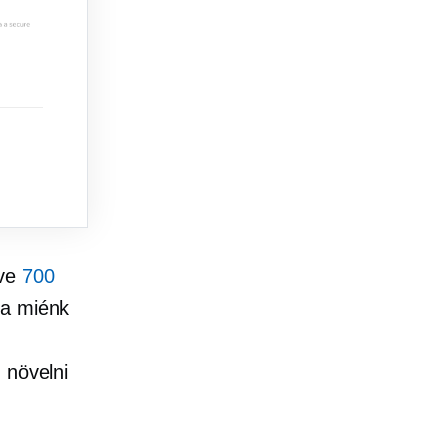
tve
700
a miénk
 növelni