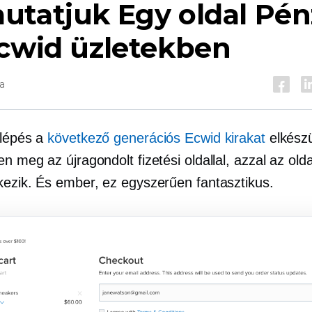
utatjuk
Egy oldal
Pén
Ecwid üzletekben
a
 lépés a
következő generációs
Ecwid kirakat
elkészü
n meg az újragondolt fizetési oldallal, azzal az oldal
kezik. És ember, ez egyszerűen fantasztikus.