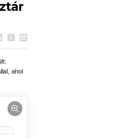
ztár
lt:
lal, ahol