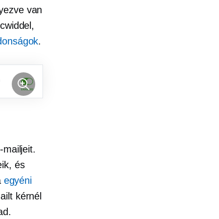
lyezve van
cwiddel,
jdonságok
.
mailjeit.
ik, és
a
egyéni
ilt kérnél
ad.