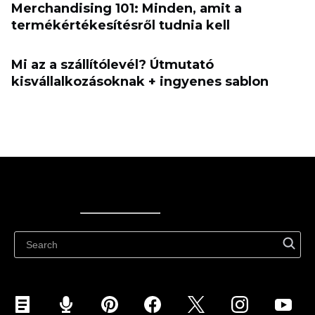
Merchandising 101: Minden, amit a
termékértékesítésről tudnia kell
Mi az a szállítólevél? Útmutató
kisvállalkozásoknak + ingyenes sablon
Ecwid
Ecwid
Ecwidi ajaveeb
Abikeskus