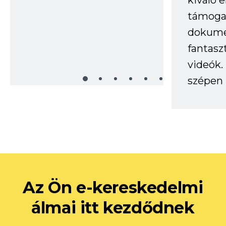
kiváló 
támogat
dokume
fantasz
videók
szépen 
Az Ön e-kereskedelmi
álmai itt kezdődnek