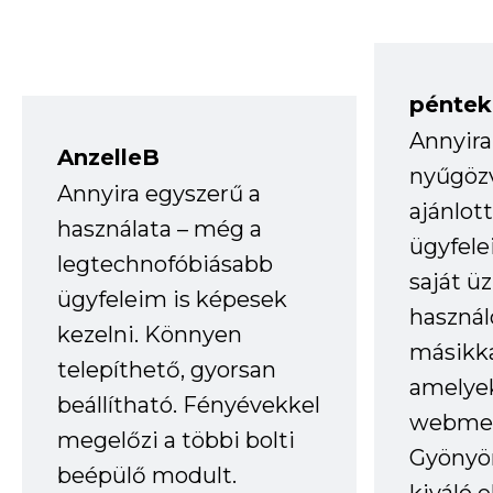
péntek
Annyira
AnzelleB
nyűgöz
Annyira egyszerű a
ajánlo
használata – még a
ügyfele
legtechnofóbiásabb
saját ü
ügyfeleim is képesek
haszná
kezelni. Könnyen
másikka
telepíthető, gyorsan
amelye
beállítható. Fényévekkel
webmes
megelőzi a többi bolti
Gyönyör
beépülő modult.