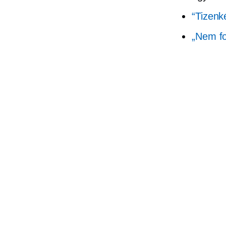
“Tizenké
„Nem f