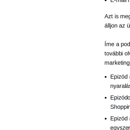
Azt is me
álljon az
Íme a pod
további o
marketings
Epizód
nyaralá
Epizód
Shoppi
Epizód
egyszer