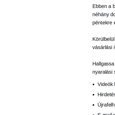
Ebben a b
néhány dol
péntekre é
Körülbelü
vásárlási
Hallgassa
nyaralási 
Videók 
Hirdeté
Újrafel
E-mail 