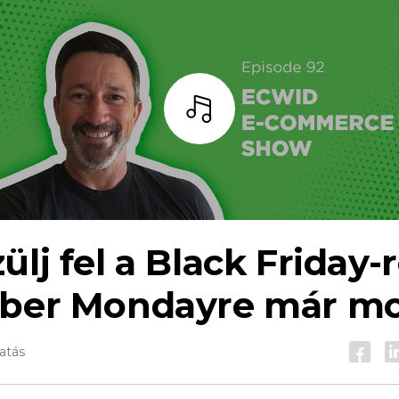
Hallgass
ülj fel a Black Friday-
ber ​​Mondayre már m
gatás