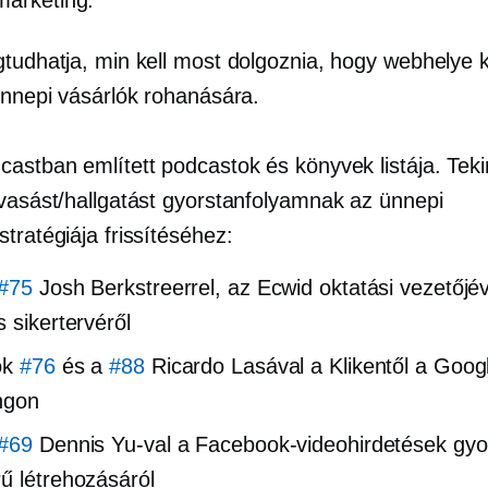
gtudhatja, min kell most dolgoznia, hogy webhelye 
 ünnepi vásárlók rohanására.
castban említett podcastok és könyvek listája. Teki
lvasást/hallgatást gyorstanfolyamnak az ünnepi
tratégiája frissítéséhez:
#75
Josh Berkstreerrel, az Ecwid oktatási vezetőjév
s sikertervéről
ok
#76
és a
#88
Ricardo Lasával a Klikentől a Goog
ngon
#69
Dennis Yu-val a Facebook-videohirdetések gyo
ű létrehozásáról