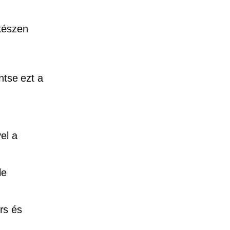
készen
ntse ezt a
el a
le
rs és