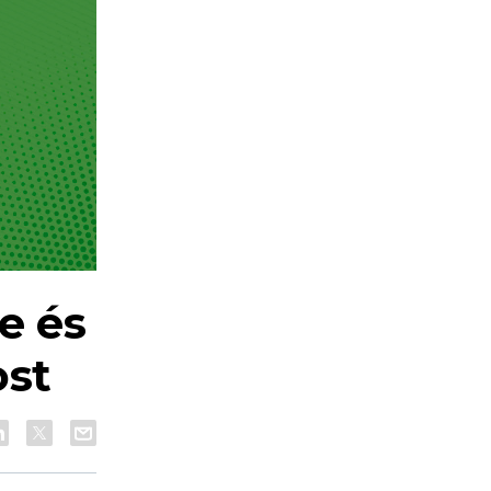
re és
ost