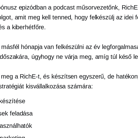
ónusz epizódban a podcast műsorvezetőnk, RichE
got, amit meg kell tenned, hogy felkészülj az idei 
s a kiberhétfőre.
l másfél hónapja van felkészülni az év legforgalma
 időszakára, úgyhogy ne várja meg, amíg túl késő le
 meg a RichE-t, és készítsen egyszerű, de hatékon
stratégiát kisvállalkozása számára:
készítése
sek feladása
használhatók
marketing.