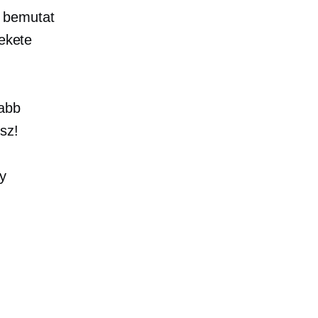
 bemutat
fekete
sabb
sz!
y