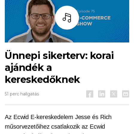
Hallgass
Ünnepi sikerterv: korai
ajándék a
kereskedőknek
51 perc hallgatás
Az Ecwid
E-kereskedelem
Jesse és Rich
műsorvezetőihez csatlakozik az Ecwid