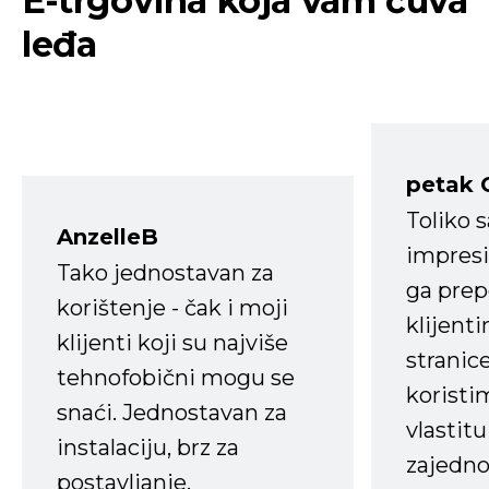
E-trgovina koja vam čuva
leđa
petak 
Toliko 
AnzelleB
impresi
Tako jednostavan za
ga prep
korištenje - čak i moji
klijent
klijenti koji su najviše
stranice
tehnofobični mogu se
koristi
snaći. Jednostavan za
vlastit
instalaciju, brz za
zajedno 
postavljanje.