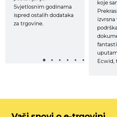
koje s
Svjetlosnim godinama
Prekras
ispred ostalih dodataka
izvrsna
za trgovine.
podrška
dokume
fantasti
uputama
Ecwid, t
Vaši snovi o e-trgovini