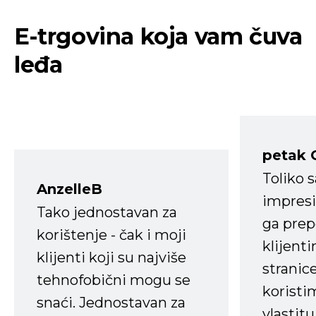
E-trgovina koja vam čuva
leđa
petak 
Toliko 
AnzelleB
impresi
Tako jednostavan za
ga prep
korištenje - čak i moji
klijent
klijenti koji su najviše
stranice
tehnofobični mogu se
koristi
snaći. Jednostavan za
vlastit