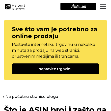
เริ่มกันเลย
Sve što vam je potrebno za
online prodaju
Postavite internetsku trgovinu u nekoliko
minuta za prodaju na web stranici,
društvenim medijima ili tržnicama.
Napravite trgovinu
‹ Na početnu stranicu bloga
Što je ASIN broj i zašto ga