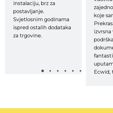
instalaciju, brz za
zajedno 
postavljanje.
koje s
Svjetlosnim godinama
Prekras
ispred ostalih dodataka
izvrsna
za trgovine.
podrška
dokume
fantasti
uputama
Ecwid, t