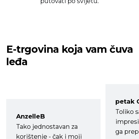
putovati po svijetu.
E-trgovina koja vam čuva
leđa
petak 
Toliko 
AnzelleB
impresi
Tako jednostavan za
ga prep
korištenje - čak i moji