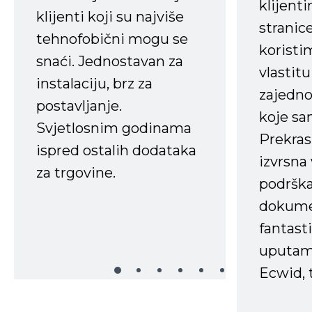
klijent
klijenti koji su najviše
stranice
tehnofobični mogu se
koristi
snaći. Jednostavan za
vlastit
instalaciju, brz za
zajedno 
postavljanje.
koje s
Svjetlosnim godinama
Prekras
ispred ostalih dodataka
izvrsna
za trgovine.
podrška
dokume
fantasti
uputama
Ecwid, t