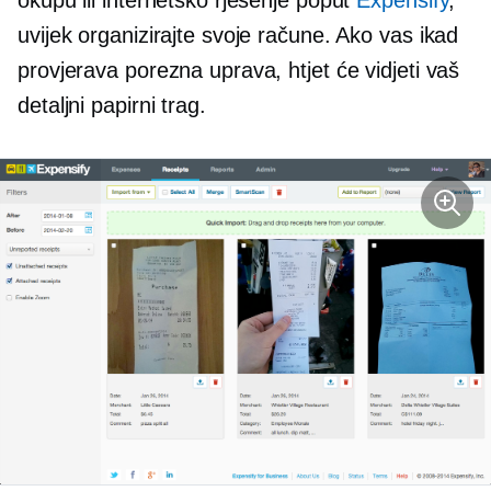
okupu ili internetsko rješenje poput
Expensify
,
uvijek organizirajte svoje račune. Ako vas ikad
provjerava porezna uprava, htjet će vidjeti vaš
detaljni papirni trag.