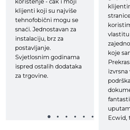
korištenje - čak i moji
klijent
klijenti koji su najviše
stranice
tehnofobični mogu se
koristi
snaći. Jednostavan za
vlastit
instalaciju, brz za
zajedno 
postavljanje.
koje s
Svjetlosnim godinama
Prekras
ispred ostalih dodataka
izvrsna
za trgovine.
podrška
dokume
fantasti
uputama
Ecwid, t