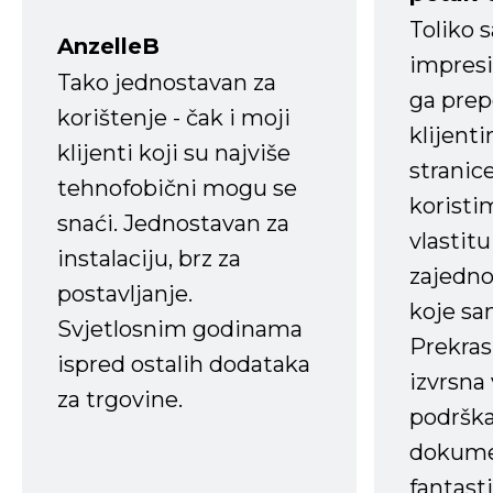
Toliko 
AnzelleB
impresi
Tako jednostavan za
ga prep
korištenje - čak i moji
klijent
klijenti koji su najviše
stranice
tehnofobični mogu se
koristi
snaći. Jednostavan za
vlastit
instalaciju, brz za
zajedno 
postavljanje.
koje s
Svjetlosnim godinama
Prekras
ispred ostalih dodataka
izvrsna
za trgovine.
podrška
dokume
fantasti