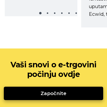
uputama
Ecwid, t
Vaši snovi o e-trgovini
počinju ovdje
Započnite