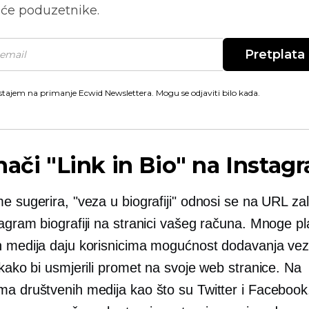
će poduzetnike.
Pretplata
stajem na primanje Ecwid Newslettera. Mogu se odjaviti bilo kada.
nači "Link in Bio" na Insta
e sugerira, "veza u biografiji" odnosi se na URL zali
tagram biografiji na stranici vašeg računa. Mnoge p
h medija daju korisnicima mogućnost dodavanja vez
 kako bi usmjerili promet na svoje web stranice. Na
ma društvenih medija kao što su Twitter i Facebook