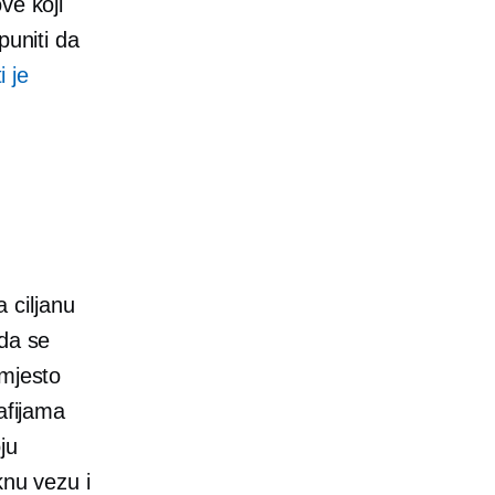
ve koji
puniti da
i je
a ciljanu
 da se
/mjesto
afijama
ju
knu vezu i