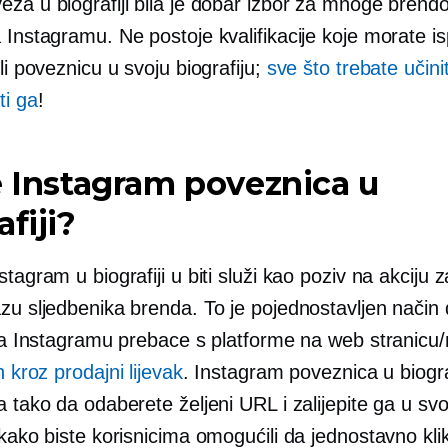
za u biografiji bila je dobar izbor za mnoge brendo
 Instagramu. Ne postoje kvalifikacije koje morate is
ili poveznicu u svoju biografiju;
sve što trebate učinit
ti ga
!
e Instagram poveznica u
afiji?
stagram u biografiji u biti služi kao poziv na akciju z
azu sljedbenika brenda. To je pojednostavljen način
i na Instagramu prebace s platforme na web stranicu
h kroz prodajni lijevak
. Instagram poveznica u biogr
a tako da odaberete željeni URL i zalijepite ga u svo
 kako biste korisnicima omogućili da jednostavno kli