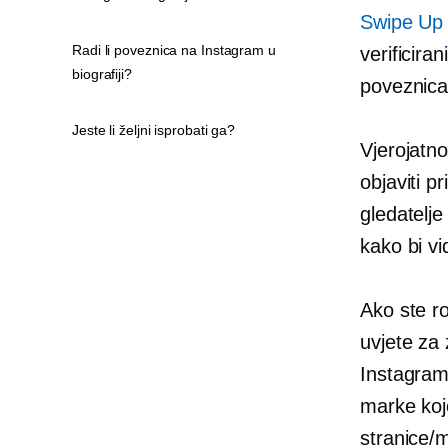
Swipe Up
Radi li poveznica na Instagram u
verificira
biografiji?
poveznica 
Jeste li željni isprobati ga?
Vjerojatno
objaviti p
gledatelje
kako bi vi
Ako ste r
uvjete za
Instagram 
marke koj
stranice/m