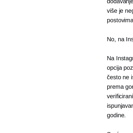
dodavanje
više je ne
postovima
No, na Ins
Na Instag
opcija po
često ne i
prema gore
verificira
ispunjavan
godine.