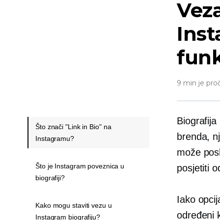
Veza
Inst
funk
9 min je pro
Biografij
Što znači "Link in Bio" na
brenda, nj
Instagramu?
može posl
Što je Instagram poveznica u
posjetiti 
biografiji?
Iako opci
Kako mogu staviti vezu u
određeni k
Instagram biografiju?