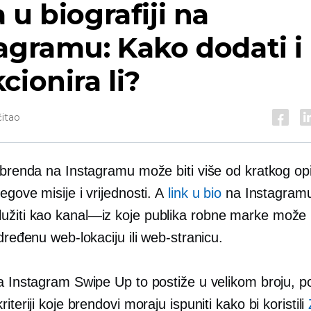
 u biografiji na
agramu: Kako dodati i
cionira li?
čitao
a brenda na Instagramu može biti više od kratkog op
egove misije i vrijednosti. A
link u bio
na Instagramu
užiti kao
kanal—iz
koje publika robne marke može 
određenu web-lokaciju ili web-stranicu.
ja Instagram Swipe Up to postiže u velikom broju, p
riteriji koje brendovi moraju ispuniti kako bi koristili