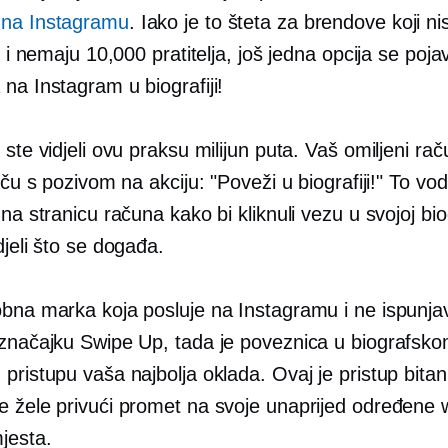
 na Instagramu
. Iako je to šteta za brendove koji ni
ni i nemaju 10,000 pratitelja, još jedna opcija se pojav
na Instagram u biografiji!
 ste vidjeli ovu praksu milijun puta. Vaš omiljeni r
riču s pozivom na akciju: "Poveži u biografiji!" To vod
 na stranicu računa kako bi kliknuli vezu u svojoj biog
djeli što se događa.
obna marka koja posluje na Instagramu i ne ispunja
 značajku Swipe Up, tada je poveznica u biografsk
pristupu vaša najbolja oklada. Ovaj je pristup bita
e žele privući promet na svoje unaprijed određene
jesta.