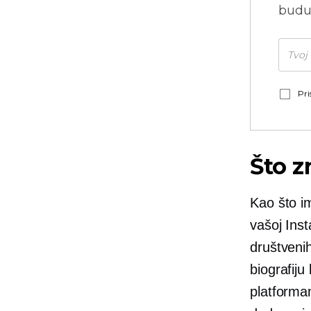
budu
Pri
Što z
Kao što im
vašoj Ins
društveni
biografiju
platforma