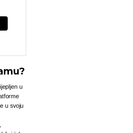
gramu?
jepljen u
latforme
e u svoju
,