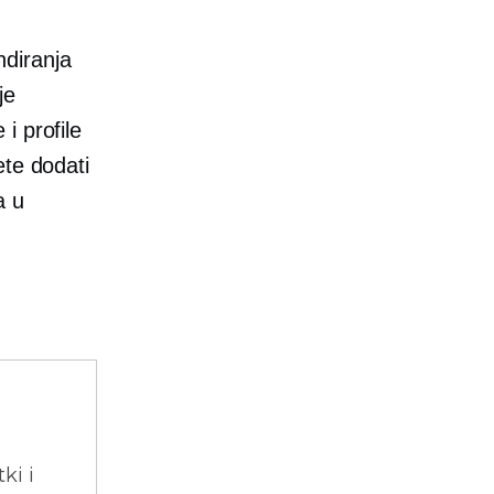
diranja
je
i profile
ete dodati
a u
ki i