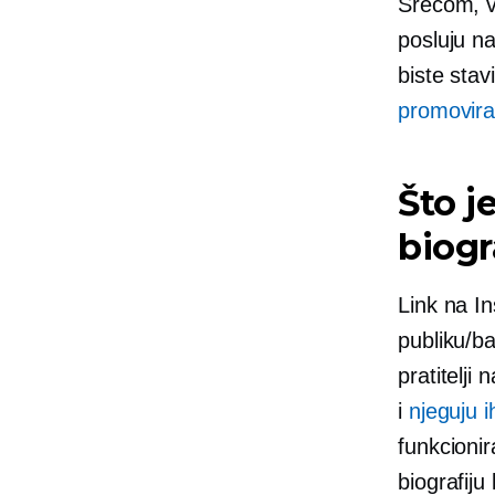
Srećom, ve
posluju na
biste stav
promovira
Što j
biogr
Link na In
publiku/b
pratitelj
i
njeguju i
funkcionir
biografiju