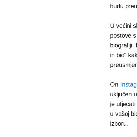
budu preu
U većini sl
postove s
biografiji
in bio" ka
preusmjeri
On
Instag
uključen u
je utjecat
u vašoj bi
izboru.