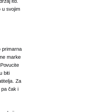
ržaj itd.
o u svojim
o primarna
bne marke
 Povucite
 biti
titelja. Za
 pa čak i