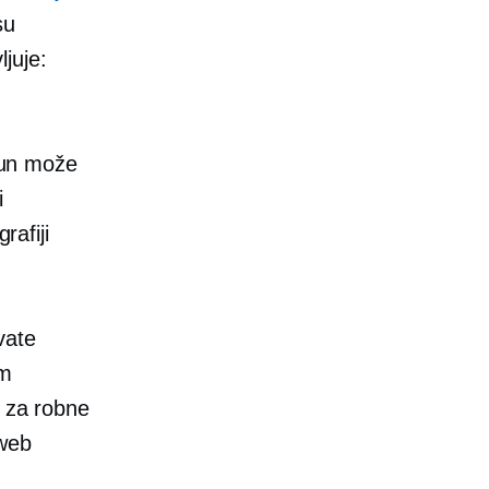
su
ljuje:
ačun može
i
rafiji
vate
om
n za robne
 web