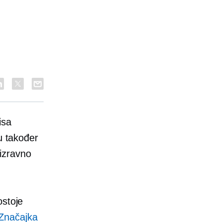
isa
 također
izravno
ostoje
Značajka