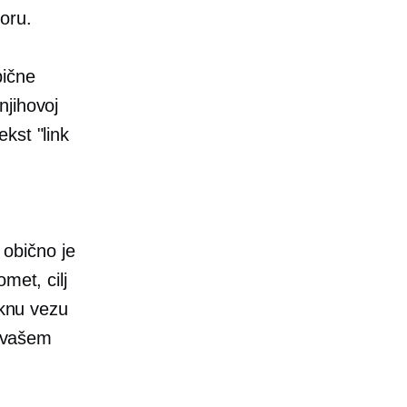
oru.
bične
njihovoj
kst "link
" obično je
met, cilj
iknu vezu
o vašem