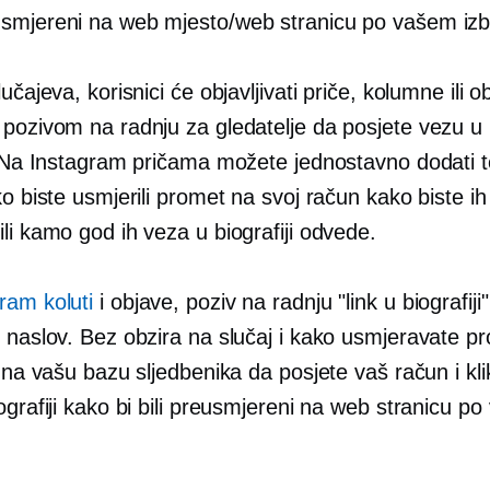
smjereni na web mjesto/web stranicu po vašem izb
učajeva, korisnici će objavljivati ​​priče, kolumne ili o
 pozivom na radnju za gledatelje da posjete vezu u 
. Na Instagram pričama možete jednostavno dodati te
ko biste usmjerili promet na svoj račun kako biste ih
li kamo god ih veza u biografiji odvede.
ram koluti
i objave, poziv na radnju "link u biografiji
 naslov. Bez obzira na slučaj i kako usmjeravate pro
i na vašu bazu sljedbenika da posjete vaš račun i kl
ografiji kako bi bili preusmjereni na web stranicu p