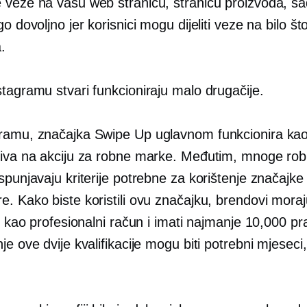
 veze na vašu web stranicu, stranicu proizvoda, sad
go dovoljno jer korisnici mogu dijeliti veze na bilo št
.
tagramu stvari funkcioniraju malo drugačije.
ramu, značajka Swipe Up uglavnom funkcionira ka
ziva na akciju za robne marke. Međutim, mnoge ro
spunjavaju kriterije potrebne za korištenje značajke
. Kako biste koristili ovu značajku, brendovi moraju
ni kao profesionalni račun i imati najmanje 10,000 pra
je ove dvije kvalifikacije mogu biti potrebni mjeseci,