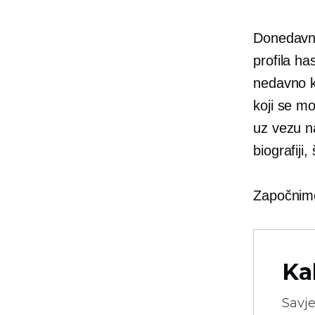
Donedavno
profila h
nedavno k
koji se m
uz vezu n
biografiji,
Započnim
Ka
Savje