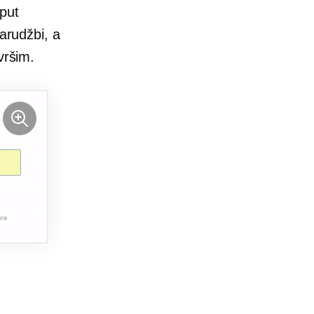
sput
narudžbi, a
vršim.