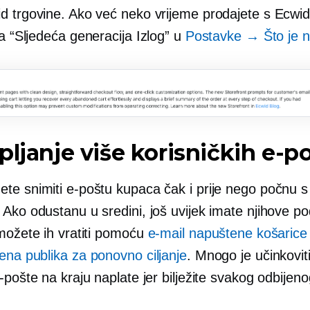
d trgovine. Ako već neko vrijeme prodajete s Ecwi
na
“Sljedeća generacija
Izlog” u
Postavke → Što je 
pljanje više korisničkih e-p
te snimiti e-poštu kupaca čak i prije nego počnu s
 Ako odustanu u sredini, još uvijek imate njihove p
 možete ih vratiti pomoću
e-mail napuštene košarice
ena publika za ponovno ciljanje
. Mnogo je učinkovit
-pošte na kraju naplate jer bilježite svakog odbijen