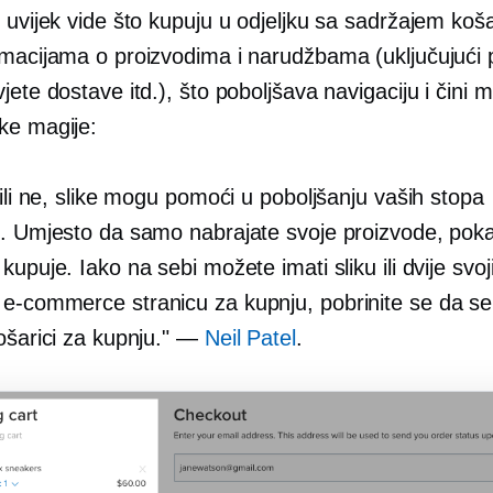
 uvijek vide što kupuju u odjeljku sa sadržajem koš
rmacijama o proizvodima i narudžbama (uključujući 
jete dostave itd.), što poboljšava navigaciju i čini 
ke magije:
 ili ne, slike mogu pomoći u poboljšanju vaših stopa
e. Umjesto da samo nabrajate svoje proizvode, poka
kupuje. Iako na sebi možete imati sliku ili dvije svoj
a
e-commerce
stranicu za kupnju, pobrinite se da se 
košarici za kupnju." —
Neil Patel
.