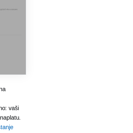
 na
no: vaši
naplatu.
tanje