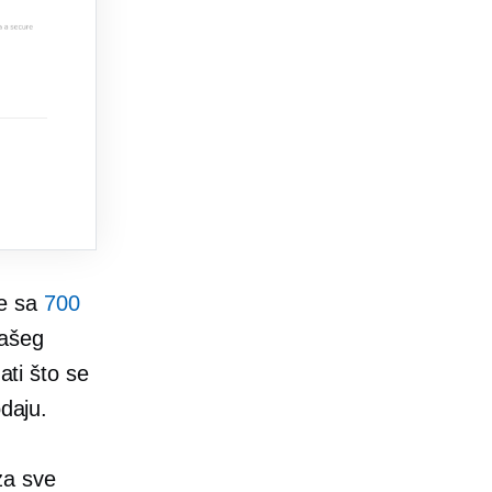
je sa
700
našeg
ti što se
odaju.
za sve