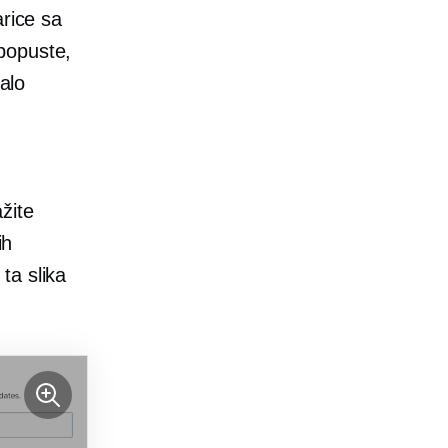
arice sa
popuste,
malo
žite
ih
ta slika