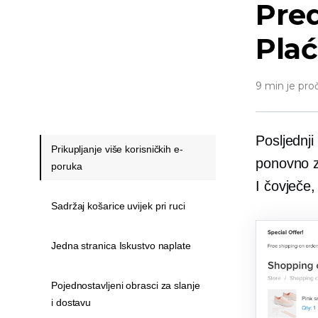
Pred
Plać
9 min je pro
Posljednj
Prikupljanje više korisničkih e-
ponovno z
poruka
I čovječe,
Sadržaj košarice uvijek pri ruci
Jedna stranica Iskustvo naplate
Pojednostavljeni obrasci za slanje
i dostavu