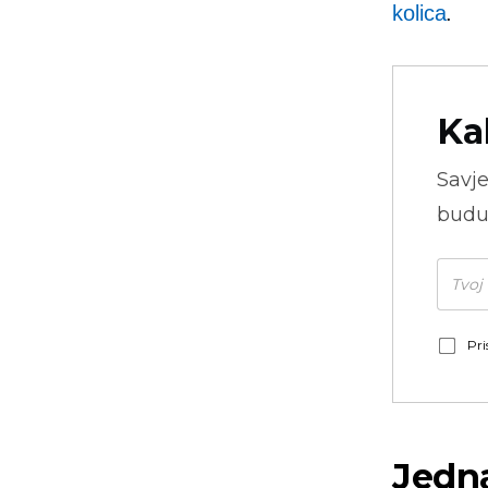
kolica
.
Ka
Savje
budu
Pri
Jedna