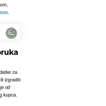
dom,
novo
.
oruka
odatke za
ili izgraditi
ije od
og kupca.