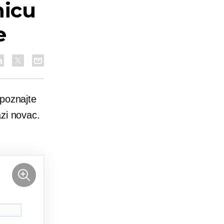
nicu
e
poznajte
azi novac.