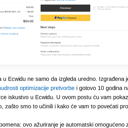
 u Ecwidu ne samo da izgleda uredno. Izgrađena 
udrosti optimizacije pretvorbe
i gotovo 10 godina 
rce
iskustvo u Ecwidu. U ovom postu ću vam pokaza
o, zašto smo to učinili i kako će vam to povećati pr
pomena: ovo ažuriranje je automatski omogućeno 