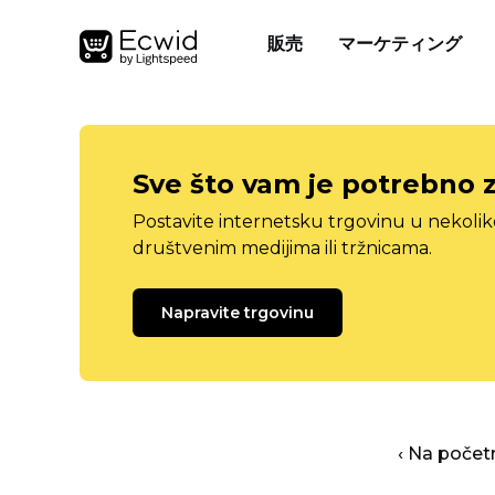
販売
マーケティング
Sve što vam je potrebno 
Postavite internetsku trgovinu u nekolik
društvenim medijima ili tržnicama.
Napravite trgovinu
‹ Na počet