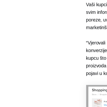
Vaši kupci
svim info
poreze, uv
marketinš
“Vjerovali
konverzij
kupcu što 
proizvod
pojavi u 