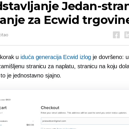
stavljanje
Jedan-stra
anje za Ecwid trgovin
čitao
i korak u
iduća generacija
Ecwid izlog
je dovršeno: u
amišljenu stranicu za naplatu, stranicu na koju dol
 to je jednostavno sjajno.