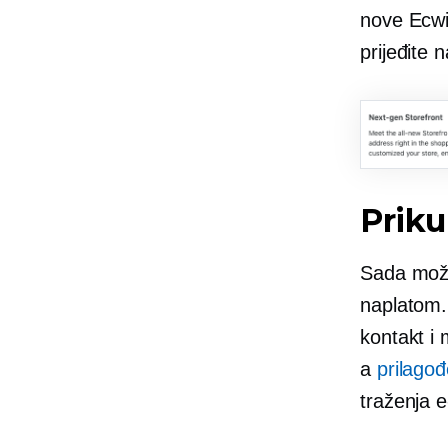
nove Ecwi
prijeđite 
Priku
Sada može
naplatom.
kontakt i
a
prilagođ
traženja e