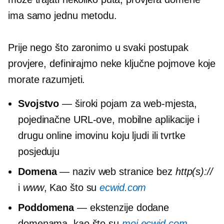
ima samo jednu metodu.
Prije nego što zaronimo u svaki postupak
provjere, definirajmo neke ključne pojmove koje
morate razumjeti.
Svojstvo
— široki pojam za web-mjesta,
pojedinačne URL-ove, mobilne aplikacije i
drugu online imovinu koju ljudi ili tvrtke
posjeduju
Domena
— naziv web stranice bez
http(s)://
i
www
, Kao što su
ecwid.com
Poddomena
— ekstenzije dodane
domenama, kao što su
moj.ecwid.com