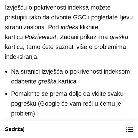
Izvješću o pokrivenosti indeksa možete
pristupiti tako da otvorite GSC i pogledate lijevu
stranu zaslona. Pod
indeks
kliknite
karticu
Pokrivenost
. Zadani prikaz ima
greška
karticu, tamo ćete saznati više o problemima
indeksiranja.
Na stranici izvješća o pokrivenosti indeksom
odaberite
greška
kartica
Pomaknite se prema dolje da vidite svaku
pogrešku (Google će vam reći u čemu je
problem)
Zatim riješite jednu od grešaka
Sadržaj
ponovno provjeriti
svoje izvješće o