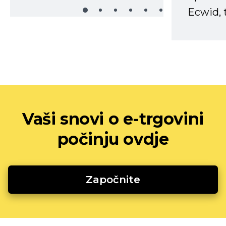
Ecwid, t
Vaši snovi o e-trgovini
počinju ovdje
Započnite