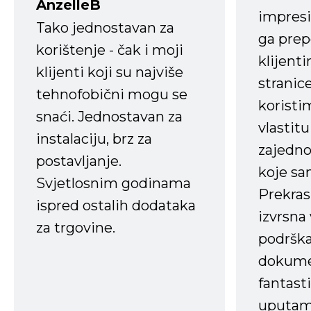
AnzelleB
impresi
Tako jednostavan za
ga prep
korištenje - čak i moji
klijent
klijenti koji su najviše
stranice
tehnofobični mogu se
koristi
snaći. Jednostavan za
vlastit
instalaciju, brz za
zajedno 
postavljanje.
koje s
Svjetlosnim godinama
Prekras
ispred ostalih dodataka
izvrsna
za trgovine.
podrška
dokume
fantasti
uputama