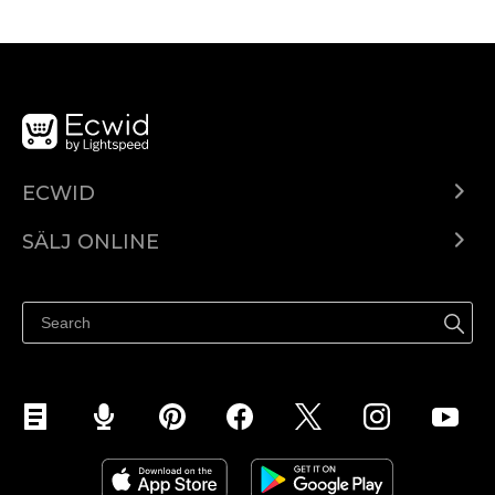
ECWID
Ecwid.com
SÄLJ ONLINE
Pris
Sälj överallt
Hjälpcenter
Sälj på Facebook
Sälj på Instagram