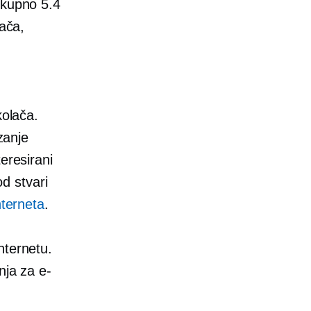
ukupno 5.4
jača,
kolača.
zanje
eresirani
d stvari
nterneta
.
nternetu.
nja za e-