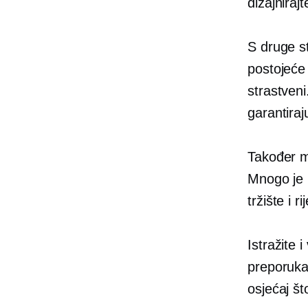
dizajniraj
S druge s
postojeće
strastveni
garantiraj
Također m
Mnogo je l
tržište i r
Istražite 
preporuka
osjećaj št