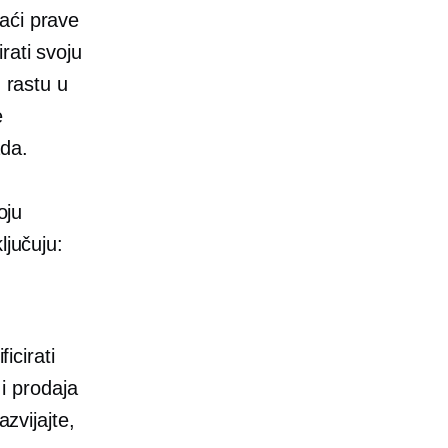
aći prave
rati svoju
 rastu u
e
ada.
oju
ljučuju:
icirati
 i prodaja
azvijajte,