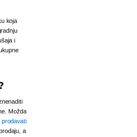
ku koja
gradnju
šaja i
 ukupne
?
znenaditi
ine. Možda
 prodavati
prodaju, a