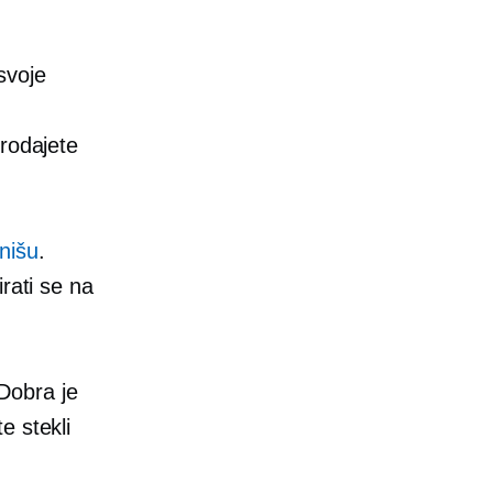
svoje
prodajete
nišu
.
rati se na
 Dobra je
e stekli