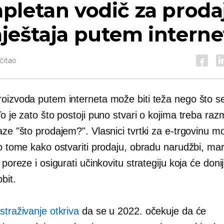
pletan vodič za proda
ještaja putem interne
čitao
roizvoda putem interneta može biti teža nego što se
To je zato što postoji puno stvari o kojima treba razmi
aze "što prodajem?". Vlasnici tvrtki za e-trgovinu m
 o tome kako ostvariti prodaju, obradu narudžbi, ma
, poreze i osigurati učinkovitu strategiju koja će donij
bit.
straživanje otkriva
da se u 2022. očekuje da će