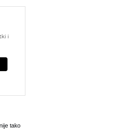
ki i
ije tako