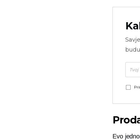
Ka
Savje
budu
Pri
Proda
Evo jedn