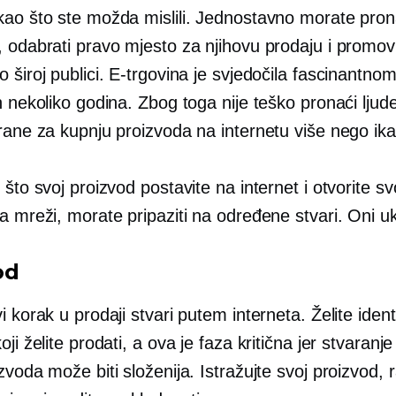
kao što ste možda mislili. Jednostavno morate pron
 odabrati pravo mjesto za njihovu prodaju i promovi
 široj publici. E-trgovina je svjedočila fascinantnom
h nekoliko godina. Zbog toga nije teško pronaći ljud
irane za kupnju proizvoda na internetu više nego ik
 što svoj proizvod postavite na internet i otvorite sv
a mreži, morate pripaziti na određene stvari. Oni uk
od
i korak u prodaji stvari putem interneta. Želite identif
oji želite prodati, a ova je faza kritična jer stvaranje
zvoda može biti složenija. Istražujte svoj proizvod, r