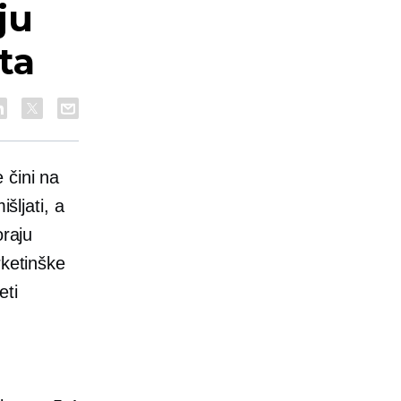
ju
ta
 čini na
šljati, a
oraju
rketinške
eti