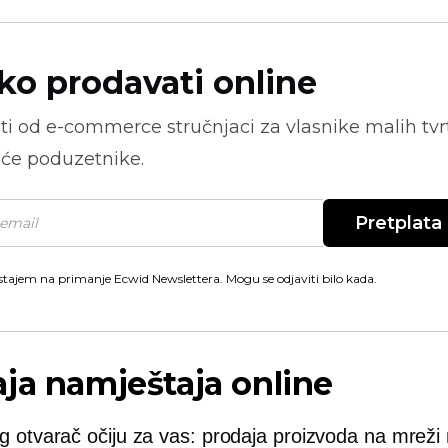
ko prodavati online
ti od
e-commerce
stručnjaci za vlasnike malih tvrt
će poduzetnike.
Pretplata
stajem na primanje Ecwid Newslettera. Mogu se odjaviti bilo kada.
ja namještaja online
og
otvarač očiju
za vas: prodaja proizvoda na mreži n