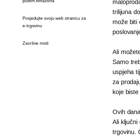
putem Amazona
maloproda
trilijuna 
Posjedujte svoju web stranicu za
može biti 
e-trgovinu
poslovanj
Završne misli
Ali možete
Samo treba
uspjeha ti
za prodaj
koje biste
Ovih dana
Ali ključn
trgovinu. 