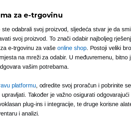
rma za e-trgovinu
ste odabrali svoj proizvod, sljedeća stvar je da smis
vati svoj proizvod. To znači odabir najboljeg rješenja
 za e-trgovinu za vaše
online shop
. Postoji veliki bro
 mjesta na mreži za odabir. U međuvremenu, bitno j
 odgovara vašim potrebama.
ravu platformu
, odredite svoj proračun i pobrinite se
 upravljati. Također je važno osigurati odgovarajući
voklasan
plug-ins
i integracije, te druge korisne alat
ntaru i analizi.