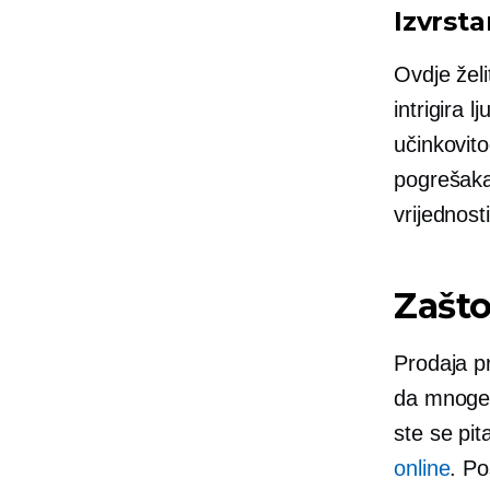
Izvrsta
Ovdje želi
intrigira 
učinkovito
pogrešaka
vrijednost
Zašto
Prodaja pr
da mnoge 
ste se pit
online
. Po