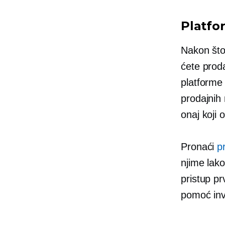
Platfo
Nakon što 
ćete proda
platforme
prodajnih
onaj koji
Pronaći
p
njime lako
pristup
pr
pomoć inve