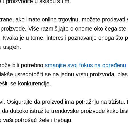
te i proizvodite u skladu s tim.
trane, ako imate online trgovinu, možete prodavati 
 proizvode. Više razmišljajte o onome oko čega ste
. Kvaka je u tome: interes i poznavanje onoga što 
u uspjeh.
ože biti potrebno
smanjite svoj fokus na određenu 
akše usredotočiti se na jednu vrstu proizvoda, plasi
iješiti se konkurencije.
i vi. Osigurajte da proizvod ima potražnju na tržištu.
 da duboko istražite trendovske proizvode kako bist
o vaši potrošači žele i trebaju.