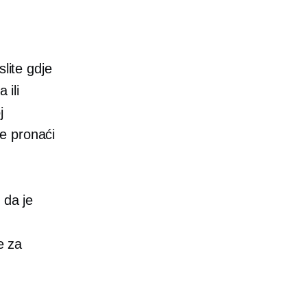
lite gdje
 ili
j
e pronaći
 da je
e za