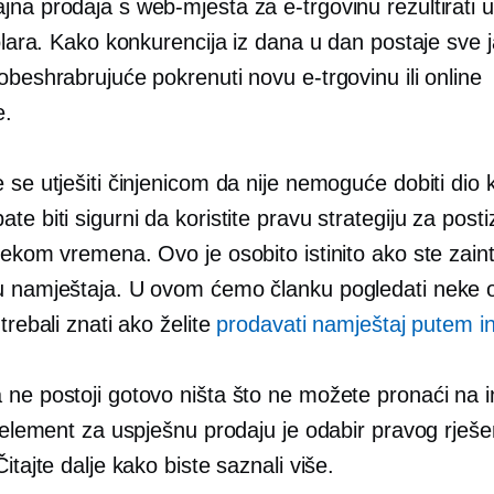
jna prodaja s web-mjesta za e-trgovinu rezultirati 
dolara. Kako konkurencija iz dana u dan postaje sve 
obeshrabrujuće pokrenuti novu e-trgovinu ili online
e.
 se utješiti činjenicom da nije nemoguće dobiti dio 
te biti sigurni da koristite pravu strategiju za posti
jekom vremena. Ovo je osobito istinito ako ste zaint
u namještaja. U ovom ćemo članku pogledati neke o
 trebali znati ako želite
prodavati namještaj putem i
 ne postoji gotovo ništa što ne možete pronaći na i
i element za uspješnu prodaju je odabir pravog rješe
Čitajte dalje kako biste saznali više.