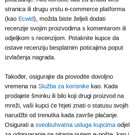
stranica ili drugu vrstu
e-commerce
platforma
(kao
Ecwid
), možda biste željeli dodati
recenzije svojim proizvodima s komentarom ili
odjeljkom s recenzijom. Potaknite kupce da
ostave recenziju besplatnim poticajima poput
izvlačenja nagrada.
Također, osigurajte da provodite dovoljno
vremena na
Služba za korisnike
kao. Kada
prodajete šminku ili bilo koji drugi proizvod na
mreži, vaši kupci će htjeti znati o statusu svojih
narudžbi od trenutka kada završe plaćanje.
Osigurati a
sveobuhvatna usluga kupcima
odjel
za odgovaranje na pitanja putem e-pošte, kao i