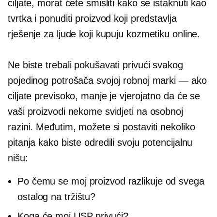
ciljate, morat ćete smisliti kako se istaknuti kao
tvrtka i ponuditi proizvod koji predstavlja
rješenje za ljude koji kupuju kozmetiku online.
Ne biste trebali pokušavati privući svakog
pojedinog potrošača svojoj robnoj marki — ako
ciljate previsoko, manje je vjerojatno da će se
vaši proizvodi nekome svidjeti na osobnoj
razini. Međutim, možete si postaviti nekoliko
pitanja kako biste odredili svoju potencijalnu
nišu:
Po čemu se moj proizvod razlikuje od svega
ostalog na tržištu?
Koga će moj USP privući?