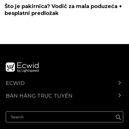
Što je pakirnica? Vodič za mala poduzeća +
besplatni predložak
ECWID
Ecwid.com
BÁN HÀNG TRỰC TUYẾN
Trung tâm trợ giúp
Bán ở bất cứ đâu
Quảng bá ở bất cứ đâu
Kiểm soát mọi thứ