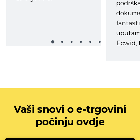
podrška
dokume
fantasti
uputama
Ecwid, t
Vaši snovi o e-trgovini
počinju ovdje