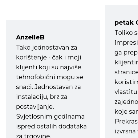
petak 
Toliko 
AnzelleB
impresi
Tako jednostavan za
ga prep
korištenje - čak i moji
klijent
klijenti koji su najviše
stranice
tehnofobični mogu se
koristi
snaći. Jednostavan za
vlastit
instalaciju, brz za
zajedno 
postavljanje.
koje s
Svjetlosnim godinama
Prekras
ispred ostalih dodataka
izvrsna
za trgovine.