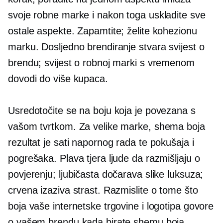
svoje robne marke i nakon toga uskladite sve
ostale aspekte. Zapamtite; želite kohezionu
marku. Dosljedno brendiranje stvara svijest o
brendu; svijest o robnoj marki s vremenom
dovodi do više kupaca.
Usredotočite se na boju koja je povezana s
vašom tvrtkom. Za velike marke, shema boja
rezultat je sati napornog rada te pokušaja i
pogrešaka. Plava tjera ljude da razmišljaju o
povjerenju; ljubičasta dočarava slike luksuza;
crvena izaziva strast. Razmislite o tome što
boja vaše internetske trgovine i logotipa govore
o vašem brendu kada birate shemu boja.