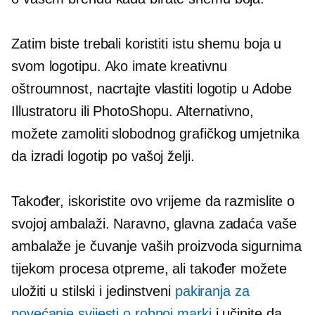
Zatim biste trebali koristiti istu shemu boja u
svom logotipu. Ako imate kreativnu
oštroumnost, nacrtajte vlastiti logotip u Adobe
Illustratoru ili PhotoShopu. Alternativno,
možete zamoliti slobodnog grafičkog umjetnika
da izradi logotip po vašoj želji.
Također, iskoristite ovo vrijeme da razmislite o
svojoj ambalaži. Naravno, glavna zadaća vaše
ambalaže je čuvanje vaših proizvoda sigurnima
tijekom procesa otpreme, ali također možete
uložiti u stilski i jedinstveni
pakiranja za
povećanje svijesti o robnoj marki
i učinite da