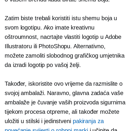
Zatim biste trebali koristiti istu shemu boja u
svom logotipu. Ako imate kreativnu
oštroumnost, nacrtajte vlastiti logotip u Adobe
Illustratoru ili PhotoShopu. Alternativno,
možete zamoliti slobodnog grafičkog umjetnika
da izradi logotip po vašoj želji.
Također, iskoristite ovo vrijeme da razmislite o
svojoj ambalaži. Naravno, glavna zadaća vaše
ambalaže je čuvanje vaših proizvoda sigurnima
tijekom procesa otpreme, ali također možete
uložiti u stilski i jedinstveni
pakiranja za
povećanje svijesti o robnoj marki
i učinite da