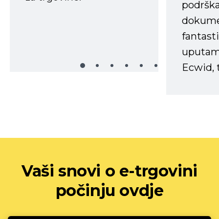
podrška
dokume
fantasti
uputama
Ecwid, t
Vaši snovi o e-trgovini
počinju ovdje