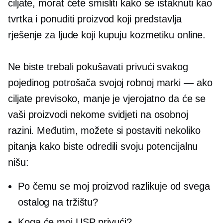
ciljate, morat ćete smisliti kako se istaknuti kao
tvrtka i ponuditi proizvod koji predstavlja
rješenje za ljude koji kupuju kozmetiku online.
Ne biste trebali pokušavati privući svakog
pojedinog potrošača svojoj robnoj marki — ako
ciljate previsoko, manje je vjerojatno da će se
vaši proizvodi nekome svidjeti na osobnoj
razini. Međutim, možete si postaviti nekoliko
pitanja kako biste odredili svoju potencijalnu
nišu:
Po čemu se moj proizvod razlikuje od svega
ostalog na tržištu?
Koga će moj USP privući?