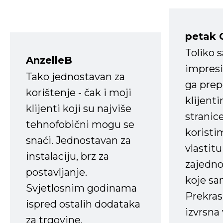
petak 
Toliko 
AnzelleB
impresi
Tako jednostavan za
ga prep
korištenje - čak i moji
klijent
klijenti koji su najviše
stranice
tehnofobični mogu se
koristi
snaći. Jednostavan za
vlastit
instalaciju, brz za
zajedno 
postavljanje.
koje s
Svjetlosnim godinama
Prekras
ispred ostalih dodataka
izvrsna
za trgovine.