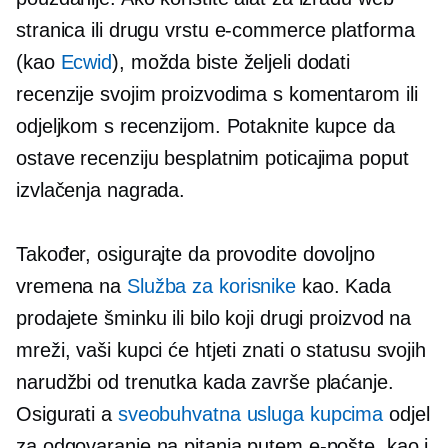
stranica ili drugu vrstu
e-commerce
platforma
(kao
Ecwid
), možda biste željeli dodati
recenzije svojim proizvodima s komentarom ili
odjeljkom s recenzijom. Potaknite kupce da
ostave recenziju besplatnim poticajima poput
izvlačenja nagrada.
Također, osigurajte da provodite dovoljno
vremena na
Služba za korisnike
kao. Kada
prodajete šminku ili bilo koji drugi proizvod na
mreži, vaši kupci će htjeti znati o statusu svojih
narudžbi od trenutka kada završe plaćanje.
Osigurati a
sveobuhvatna usluga kupcima
odjel
za odgovaranje na pitanja putem e-pošte, kao i