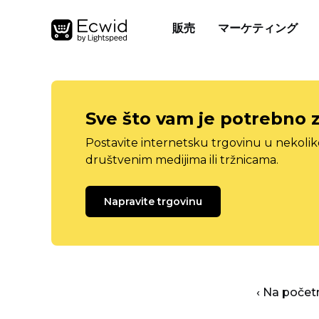
販売
マーケティング
Sve što vam je potrebno 
Postavite internetsku trgovinu u nekolik
društvenim medijima ili tržnicama.
Napravite trgovinu
‹ Na počet