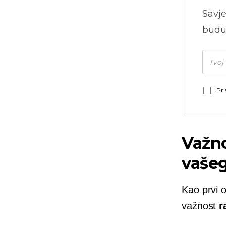
Savje
budu
Pri
Važno
vašeg
Kao prvi 
važnost
r