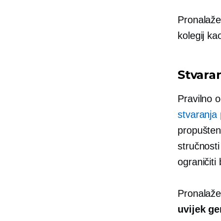
Pronalaže
kolegij ka
Stvara
Pravilno o
stvaranja
propušten
stručnost
ograničiti
Pronalaže
uvijek ge