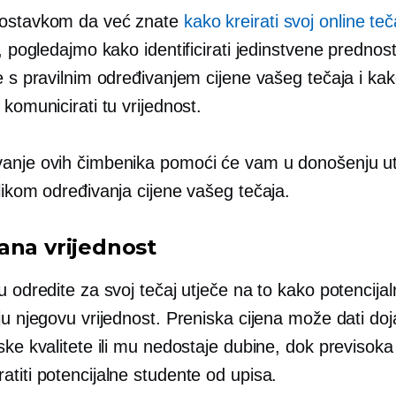
postavkom da već znate
kako kreirati svoj online teč
i, pogledajmo kako identificirati jedinstvene prednost
e s pravilnim određivanjem cijene vašeg tečaja i ka
 komunicirati tu vrijednost.
anje ovih čimbenika pomoći će vam u donošenju u
likom određivanja cijene vašeg tečaja.
ana vrijednost
u odredite za svoj tečaj utječe na to kako potencijal
ju njegovu vrijednost. Preniska cijena može dati do
ske kvalitete ili mu nedostaje dubine, dok previsoka
titi potencijalne studente od upisa.