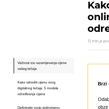
Kako
onli
odre
13 min je pr
Važnost iza razumijevanja cijene
vašeg tečaja
Kako odrediti cijenu svog
Brzi
digitalnog tečaja: 5 modela
određivanja cijena
Odabi
obzir
Definirajte svoju jedinstvenu