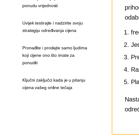
ponudu vrijednosti
priho
odabr
Uvijek testirajte i nadzirite svoju
strategiju određivanja cijena
fr
Je
Pronađite i prodajte samo ljudima
koji cijene ono što imate za
Pr
ponuditi
Ra
Ključni zaključci kada je u pitanju
Pl
cijena vašeg online tečaja
Nasta
određ