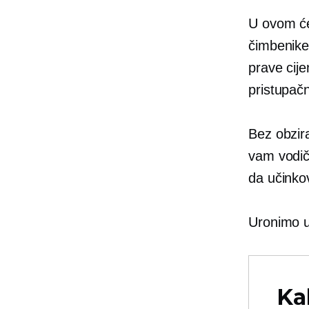
U ovom će
čimbenike 
prave cije
pristupačn
Bez obzira
vam vodič 
da učinkov
Uronimo u 
Ka