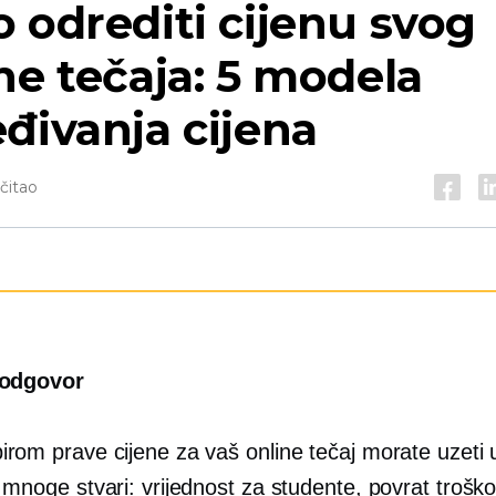
 odrediti cijenu svog
ne tečaja: 5 modela
đivanja cijena
očitao
 odgovor
rom prave cijene za vaš online tečaj morate uzeti 
 mnoge stvari: vrijednost za studente, povrat trošk