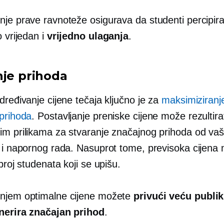
nje prave ravnoteže osigurava da studenti percipira
o vrijedan i
vrijedno ulaganja
.
nje prihoda
dređivanje cijene tečaja ključno je za
maksimiziranj
 prihoda
. Postavljanje preniske cijene može rezultira
im prilikama za stvaranje značajnog prihoda od va
i i napornog rada. Nasuprot tome, previsoka cijena
 broj studenata koji se upišu.
njem optimalne cijene možete
privući veću publi
nerira značajan prihod
.