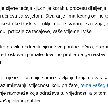
e cijene tečaja ključni je korak u procesu dijeljenja
tručnosti sa svijetom. Stvaranje i marketing online t
višestruke troškove, uključujući stvaranje sadržaja,
mu, poticaje za tečajeve, vaše vrijeme i više.
ko pravilno odrediti cijenu svog online tečaja, osig
te troškove i primate dovoljno profita da ga nastavi
i.
e cijene tečaja nije samo stavljanje broja na vaš sa
razumijevanju vrijednosti koju pružate,
tema vašeg t
je ravnoteže koja odražava tu vrijednost, a pritom 
ašoj ciljanoj publici.