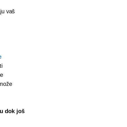
ju vaš
e
ti
še
 može
ku dok još