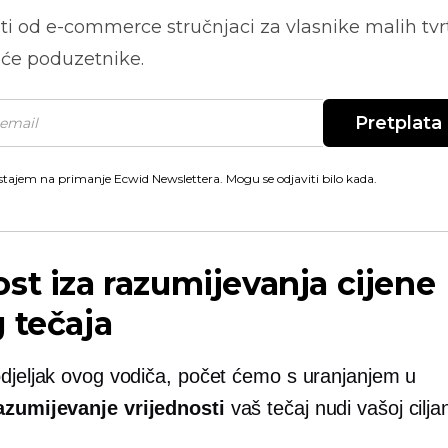
ti od
e-commerce
stručnjaci za vlasnike malih tvrt
će poduzetnike.
Pretplata
stajem na primanje Ecwid Newslettera. Mogu se odjaviti bilo kada.
st iza razumijevanja cijene
 tečaja
odjeljak ovog vodiča, počet ćemo s uranjanjem u
azumijevanje vrijednosti
vaš tečaj nudi vašoj ciljan