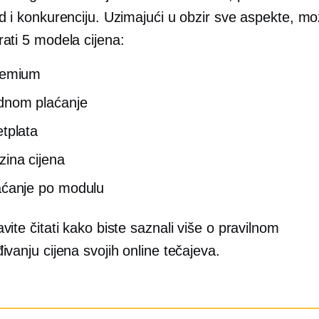
d i konkurenciju. Uzimajući u obzir sve aspekte, m
ati 5 modela cijena:
eemium
dnom
plaćanje
etplata
zina cijena
aćanje po modulu
vite čitati kako biste saznali više o pravilnom
ivanju cijena svojih online tečajeva.