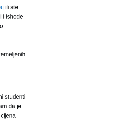
aj
ili ste
i i ishode
ko
temeljenih
ni studenti
jam da je
 cijena