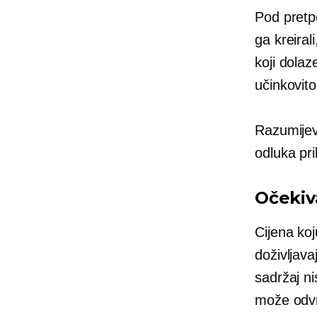
Pod pret
ga kreiral
koji dolaz
učinkovito
Razumijev
odluka pri
Očekiv
Cijena koj
doživljava
sadržaj ni
može odvra