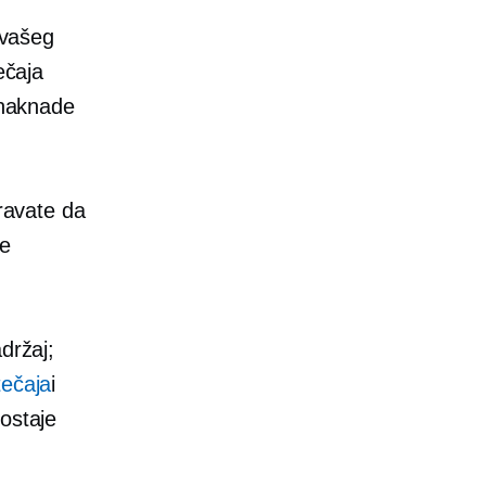
 vašeg
ečaja
 naknade
uravate da
te
držaj;
ečaja
i
ostaje