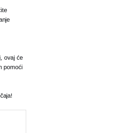
ite
anje
j, ovaj će
am pomoći
čaja!