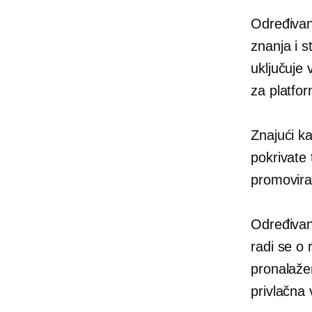
Određivanj
znanja i s
uključuje 
za platfor
Znajući ka
pokrivate 
promovirat
Određivanj
radi se o 
pronalažen
privlačna v