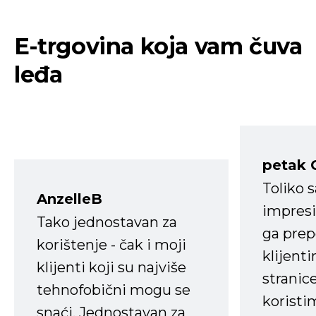
E-trgovina koja vam čuva
leđa
petak 
Toliko 
AnzelleB
impresi
Tako jednostavan za
ga prep
korištenje - čak i moji
klijent
klijenti koji su najviše
stranice
tehnofobični mogu se
koristi
snaći. Jednostavan za