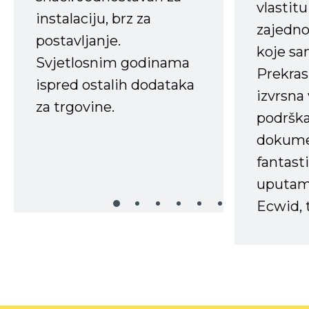
vlastit
instalaciju, brz za
zajedno 
postavljanje.
koje s
Svjetlosnim godinama
Prekras
ispred ostalih dodataka
izvrsna
za trgovine.
podrška
dokume
fantasti
uputama
Ecwid, t