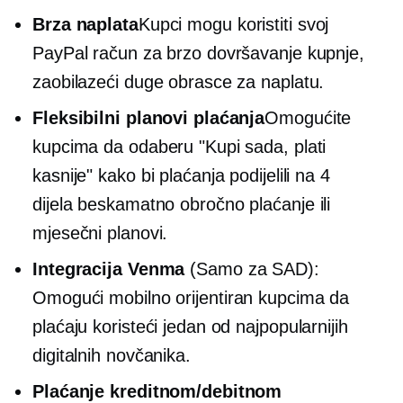
Brza naplata
Kupci mogu koristiti svoj
PayPal račun za brzo dovršavanje kupnje,
zaobilazeći duge obrasce za naplatu.
Fleksibilni planovi plaćanja
Omogućite
kupcima da odaberu "Kupi sada, plati
kasnije" kako bi plaćanja podijelili na 4
dijela
beskamatno
obročno plaćanje ili
mjesečni planovi.
Integracija Venma
(Samo za SAD):
Omogući
mobilno orijentiran
kupcima da
plaćaju koristeći jedan od najpopularnijih
digitalnih novčanika.
Plaćanje kreditnom/debitnom