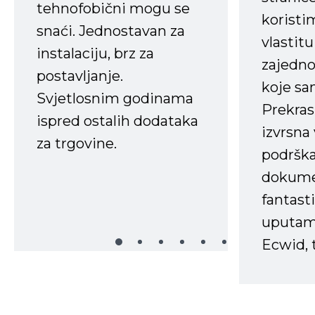
tehnofobični mogu se
koristi
snaći. Jednostavan za
vlastit
instalaciju, brz za
zajedno 
postavljanje.
koje s
Svjetlosnim godinama
Prekras
ispred ostalih dodataka
izvrsna
za trgovine.
podrška
dokume
fantasti
uputama
Ecwid, t