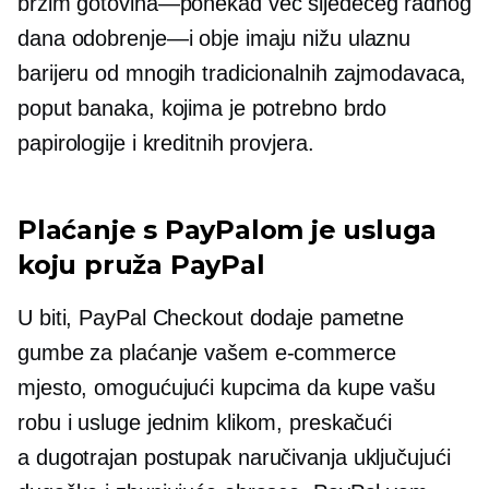
brzim
gotovina—ponekad
već sljedećeg radnog
dana
odobrenje—i
obje imaju nižu ulaznu
barijeru od mnogih tradicionalnih zajmodavaca,
poput banaka, kojima je potrebno brdo
papirologije i kreditnih provjera.
Plaćanje s PayPalom je usluga
koju pruža PayPal
U biti, PayPal Checkout dodaje pametne
gumbe za plaćanje vašem
e-commerce
mjesto, omogućujući kupcima da kupe vašu
robu i usluge jednim klikom, preskačući
a
dugotrajan
postupak naručivanja uključujući