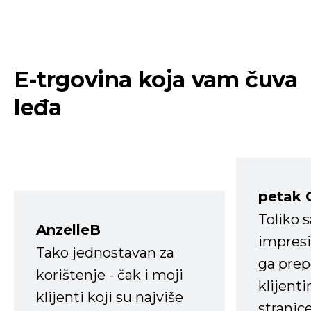
E-trgovina koja vam čuva
leđa
petak 
Toliko 
AnzelleB
impresi
Tako jednostavan za
ga prep
korištenje - čak i moji
klijent
klijenti koji su najviše
stranice