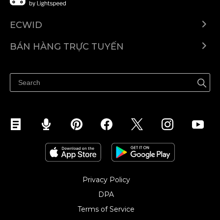
ECWID
Ecwid.com
BÁN HÀNG TRỰC TUYẾN
Trung tâm trợ giúp
Bán ở bất cứ đâu
Quảng bá ở bất cứ đâu
Kiểm soát mọi thứ
Privacy Policy
DPA
Terms of Service