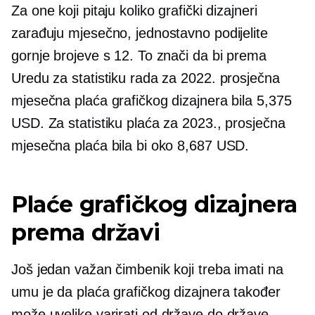
Za one koji pitaju koliko grafički dizajneri
zarađuju mjesečno, jednostavno podijelite
gornje brojeve s 12. To znači da bi prema
Uredu za statistiku rada za 2022. prosječna
mjesečna plaća grafičkog dizajnera bila 5,375
USD. Za statistiku plaća za 2023., prosječna
mjesečna plaća bila bi oko 8,687 USD.
Plaće grafičkog dizajnera
prema državi
Još jedan važan čimbenik koji treba imati na
umu je da plaća grafičkog dizajnera također
može uvelike varirati
od države do države