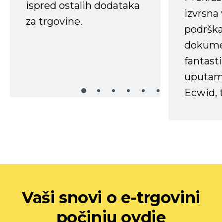
ispred ostalih dodataka
izvrsna
za trgovine.
podrška
dokume
fantasti
uputama
Ecwid, t
Vaši snovi o e-trgovini
počinju ovdje