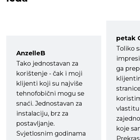
petak 
Toliko 
AnzelleB
impresi
Tako jednostavan za
ga prep
korištenje - čak i moji
klijent
klijenti koji su najviše
stranice
tehnofobični mogu se
koristi
snaći. Jednostavan za
vlastit
instalaciju, brz za
zajedno 
postavljanje.
koje s
Svjetlosnim godinama
Prekras