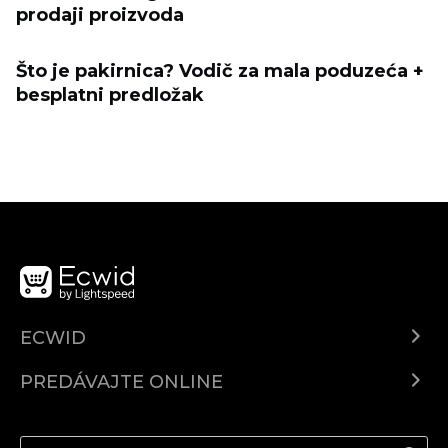
prodaji proizvoda
Što je pakirnica? Vodič za mala poduzeća +
besplatni predložak
ECWID
Ecwid.com
PREDÁVAJTE ONLINE
Cenník
Predaj všade
Centrum pomoci
Predávajte na Facebook