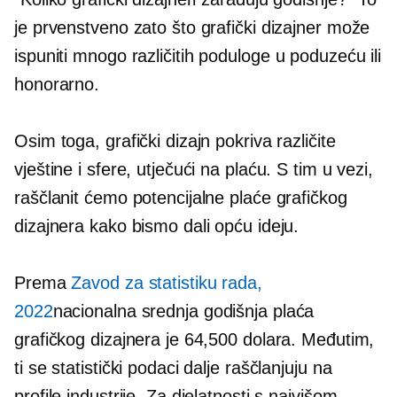
je prvenstveno zato što grafički dizajner može
ispuniti mnogo različitih
poduloge
u poduzeću ili
honorarno.
Osim toga, grafički dizajn pokriva različite
vještine i sfere, utječući na plaću. S tim u vezi,
raščlanit ćemo potencijalne plaće grafičkog
dizajnera kako bismo dali opću ideju.
Prema
Zavod za statistiku rada,
2022
nacionalna srednja godišnja plaća
grafičkog dizajnera je 64,500 dolara. Međutim,
ti se statistički podaci dalje raščlanjuju na
profile industrije. Za djelatnosti s najvišom