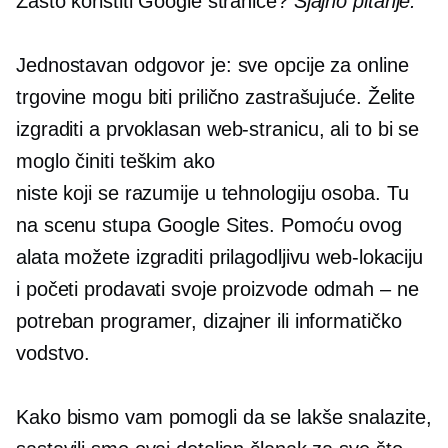
Zašto koristiti Google stranice?
Sjajno pitanje.
Jednostavan odgovor je: sve opcije za online
trgovine mogu biti prilično zastrašujuće. Želite
izgraditi a
prvoklasan
web-stranicu, ali to bi se
moglo činiti teškim ako
niste
koji se razumije u tehnologiju
osoba. Tu
na scenu stupa Google Sites. Pomoću ovog
alata možete izgraditi prilagodljivu web-lokaciju
i početi prodavati svoje proizvode
odmah – ne
potreban programer, dizajner ili informatičko
vodstvo.
Kako bismo vam pomogli da se lakše snalazite,