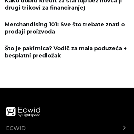
Kako dobiti kredit za startup bez novca (i
drugi trikovi za financiranje)
Merchandising 101: Sve što trebate znati o
prodaji proizvoda
Što je pakirnica? Vodič za mala poduzeća +
besplatni predložak
ECWID