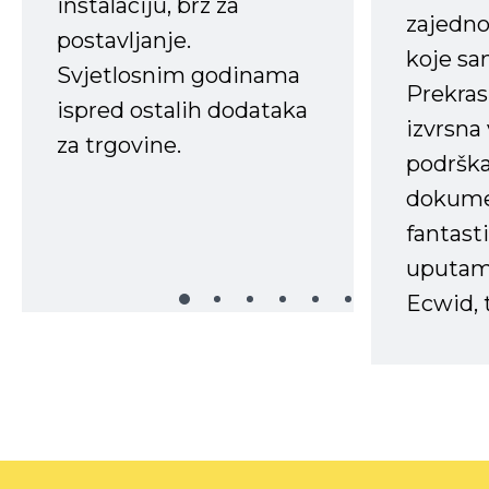
instalaciju, brz za
zajedno 
postavljanje.
koje s
Svjetlosnim godinama
Prekras
ispred ostalih dodataka
izvrsna
za trgovine.
podrška
dokume
fantasti
uputama
Ecwid, t