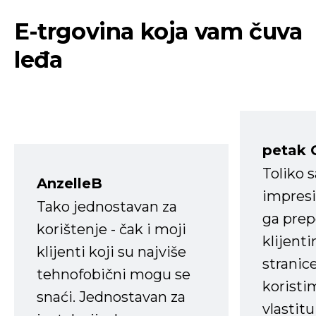
E-trgovina koja vam čuva
leđa
petak 
Toliko 
AnzelleB
impresi
Tako jednostavan za
ga prep
korištenje - čak i moji
klijent
klijenti koji su najviše
stranice
tehnofobični mogu se
koristi
snaći. Jednostavan za
vlastit