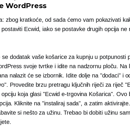
te WordPress
 zbog kratkoće, od sada ćemo vam pokazivati ​​ka
postaviti Ecwid, iako se postavke drugih opcija ne r
 se dodatak vaše košarice za kupnju u potpunosti
rdPress svoje tvrtke i idite na nadzornu ploču. Na l
ana nalazit će se izbornik. Idite dolje na "dodaci" i o
o". Provedite brzu pretragu ključnih riječi za riječ "
a opciju koja glasi "Ecwid e-trgovina Košarica". Ovo 
pcija. Kliknite na "instaliraj sada", a zatim aktivirajt
avite si nešto za užinu. Trebao bi dobiti užinu sam
jete.