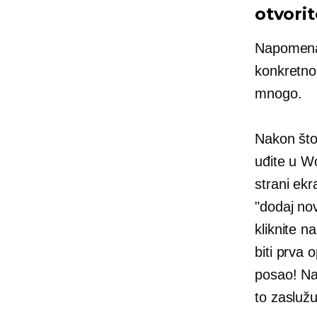
otvori
Napomena:
konkretno 
mnogo.
Nakon što
uđite u Wo
strani ekr
"dodaj nov
kliknite n
biti prva o
posao! Nab
to zaslužu