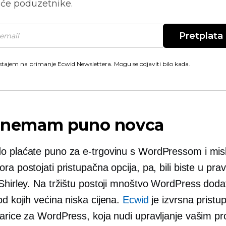
će poduzetnike.
Pretplata
stajem na primanje Ecwid Newslettera. Mogu se odjaviti bilo kada.
ja nemam puno novca
o plaćate puno za e-trgovinu s WordPressom i misl
ra postojati pristupačna opcija, pa, bili biste u pra
 Shirley. Na tržištu postoji mnoštvo WordPress doda
od kojih većina
niska cijena.
Ecwid
je izvrsna pristu
šarice za WordPress, koja nudi upravljanje vašim p