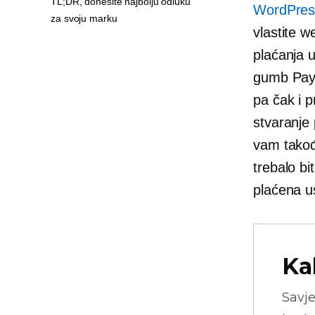
TL;DR, donesite najbolju odluku
WordPres
za svoju marku
vlastite w
plaćanja u
gumb Pay w
pa čak i p
stvaranje 
vam takođe
trebalo bi
plaćena u
Ka
Savje