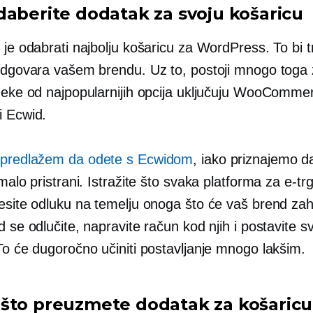
daberite dodatak za svoju košaricu
 je odabrati najbolju košaricu za WordPress. To bi t
 odgovara vašem brendu. Uz to, postoji mnogo toga
 Neke od najpopularnijih opcija uključuju WooComm
i Ecwid.
o
predlažem da odete s Ecwidom
, iako priznajemo 
 malo pristrani. Istražite što svaka platforma za e-tr
esite odluku na temelju onoga što će vaš brend zaht
d se odlučite, napravite račun kod njih i postavite sv
To će dugoročno učiniti postavljanje mnogo lakšim.
što preuzmete dodatak za košaricu