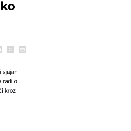
ako
 sjajan
 radi o
ći kroz