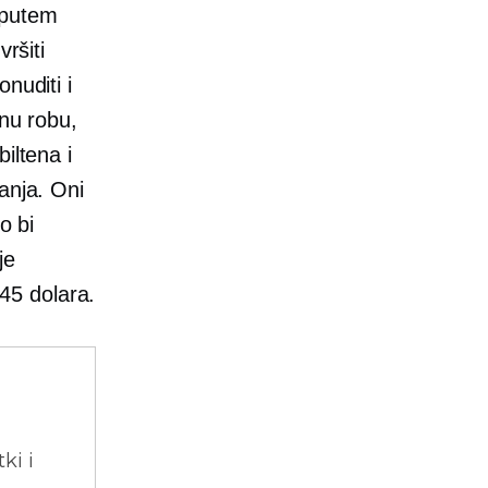
 putem
ršiti
nuditi i
lnu robu,
iltena i
anja. Oni
o bi
je
45 dolara.
ki i