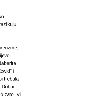
ko
azlikuju
 preuzme,
ijevoj
daberite
Ecwid" i
bi trebala
e. Dobar
o zato. Vi