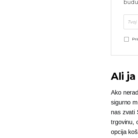
budu
Pri
Ali 
Ako nerad
sigurno mo
nas zvati
trgovinu, 
opcija ko