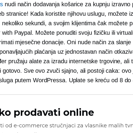
s
nudi način dodavanja košarice za kupnju izravno
eb stranice! Kada koristite njihovu uslugu, možete izv
 nekoliko sekundi, a svojim klijentima čak možete po
ith Paypal. Možete ponuditi svoju fizičku ili virtua
rimati mjesečne donacije. Oni nude način za slanje b
ponavljajućih plaćanja uz jednostavan način otkaziv
r pružaju alate za izradu internetske trgovine, ali t
ti gotovo. Sve ovo zvuči sjajno, ali postoji caka: ovo 
sluga putem WordPressa. Uplate se kreću od 8 do 
ko prodavati online
ti od
e-commerce
stručnjaci za vlasnike malih tvrt