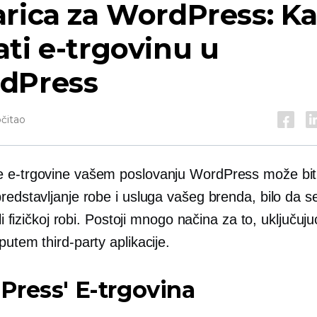
rica za WordPress: K
ti e-trgovinu u
dPress
očitao
 e-trgovine vašem poslovanju WordPress može biti
redstavljanje robe i usluga vašeg brenda, bilo da se
ili fizičkoj robi. Postoji mnogo načina za to, uključuju
i putem
third-party
aplikacije.
ress' E-trgovina