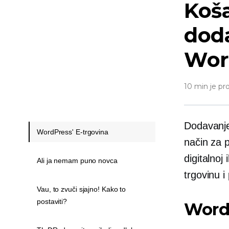
Koša
doda
Wor
10 min je pr
Dodavanje
WordPress' E-trgovina
način za p
digitalnoj 
Ali ja nemam puno novca
trgovinu 
Vau, to zvuči sjajno! Kako to
postaviti?
WordP