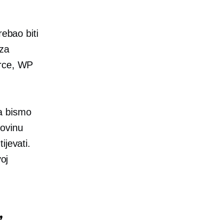
rebao biti
 za
erce, WP
da bismo
govinu
ijevati.
oj
,