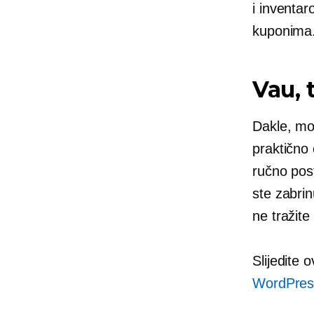
i inventa
kuponima
Vau, 
Dakle, mo
praktično 
ručno post
ste zabri
ne tražite
Slijedite 
WordPres