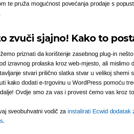
rom te pruža mogućnost povećanja prodaje s popust
.
to zvuči sjajno! Kako to post
žemo priznati da korištenje zasebnog
plug-in
nešto
od izravnog prolaska kroz web-mjesto, ali mislimo d
avljanje stvari prilično slatka stvar u velikoj shemi s
nuti kako dodati e-trgovinu u WordPress pomoću tre
 dalje! Ovdje smo za vas i provest ćemo vas kroz to
ovaj sveobuhvatni vodič za
instalirati Ecwid dodatak 
s
.