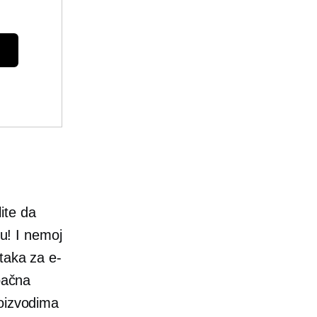
ite da
vu! I nemoj
taka za e-
pačna
roizvodima