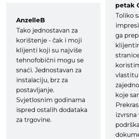
petak 
Toliko 
AnzelleB
impresi
Tako jednostavan za
ga prep
korištenje - čak i moji
klijent
klijenti koji su najviše
stranice
tehnofobični mogu se
koristi
snaći. Jednostavan za
vlastit
instalaciju, brz za
zajedno 
postavljanje.
koje s
Svjetlosnim godinama
Prekras
ispred ostalih dodataka
izvrsna
za trgovine.
podrška
dokume