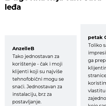
leđa
petak 
Toliko 
AnzelleB
impresi
Tako jednostavan za
ga prep
korištenje - čak i moji
klijent
klijenti koji su najviše
stranice
tehnofobični mogu se
koristi
snaći. Jednostavan za
vlastit
instalaciju, brz za
zajedno 
postavljanje.
koje s