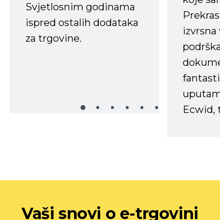
Svjetlosnim godinama
Prekras
ispred ostalih dodataka
izvrsna
za trgovine.
podrška
dokume
fantasti
uputama
Ecwid, t
Vaši snovi o e-trgovini