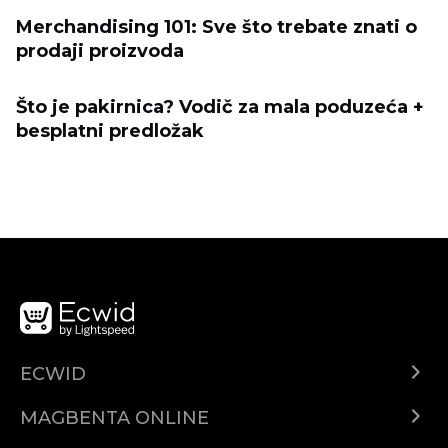
Merchandising 101: Sve što trebate znati o
prodaji proizvoda
Što je pakirnica? Vodič za mala poduzeća +
besplatni predložak
ECWID
Ecwid.com
MAGBENTA ONLINE
Help center
Ibenta kahit saan