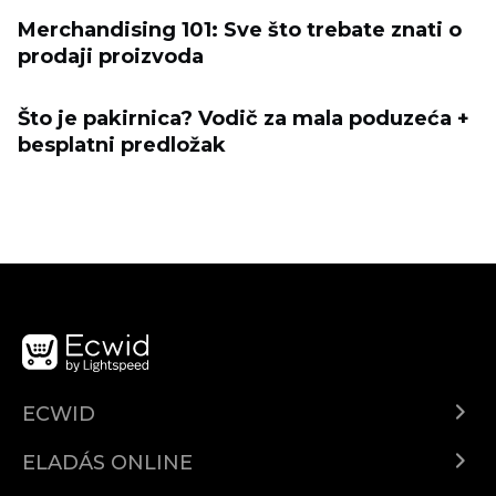
Merchandising 101: Sve što trebate znati o
prodaji proizvoda
Što je pakirnica? Vodič za mala poduzeća +
besplatni predložak
ECWID
Ecwid.com
ELADÁS ONLINE
Árkalkuláció
Eladni mindenhol