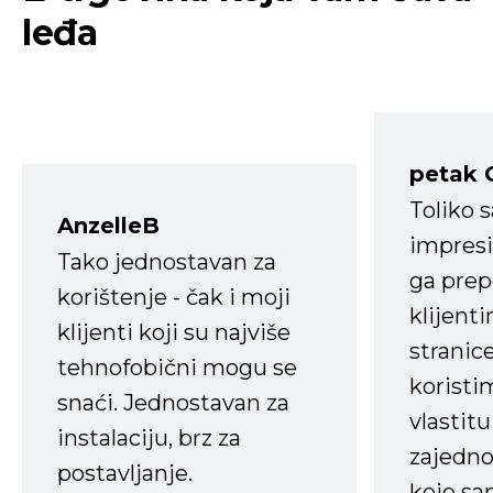
leđa
petak 
Toliko 
AnzelleB
impresi
Tako jednostavan za
ga prep
korištenje - čak i moji
klijent
klijenti koji su najviše
stranice
tehnofobični mogu se
koristi
snaći. Jednostavan za
vlastit
instalaciju, brz za
zajedno 
postavljanje.
koje s