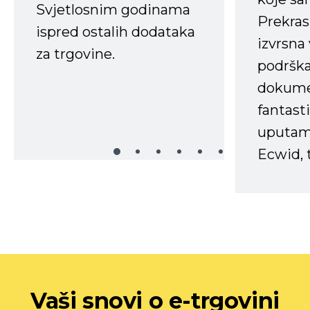
Svjetlosnim godinama
Prekras
ispred ostalih dodataka
izvrsna
za trgovine.
podrška
dokume
fantasti
uputama
Ecwid, t
Vaši snovi o e-trgovini