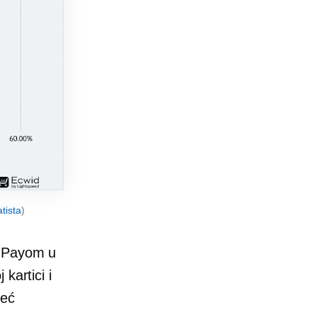
atista
)
e Payom u
kartici i
već