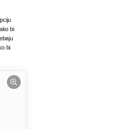
pciju
ako bi
rebaju
ko bi