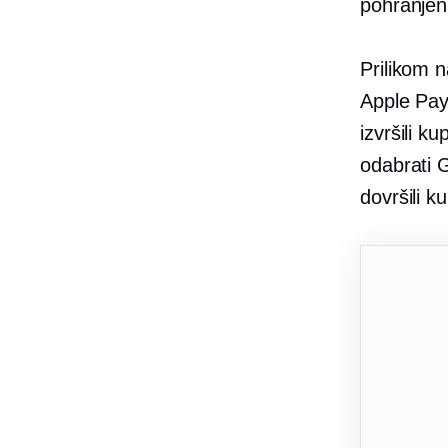
pohranjen
Prilikom n
Apple Pay 
izvršili k
odabrati G
dovršili 