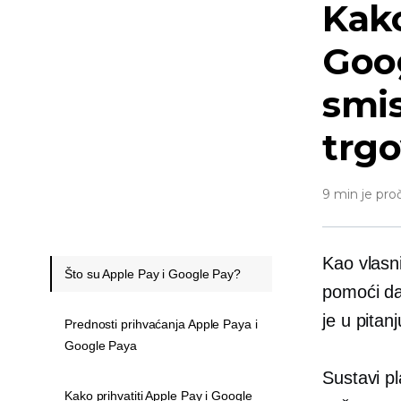
Kako
Goog
smis
trgo
9 min je pro
Kao vlasni
Što su Apple Pay i Google Pay?
pomoći da 
je u pitan
Prednosti prihvaćanja Apple Paya i
Google Paya
Sustavi pl
Kako prihvatiti Apple Pay i Google