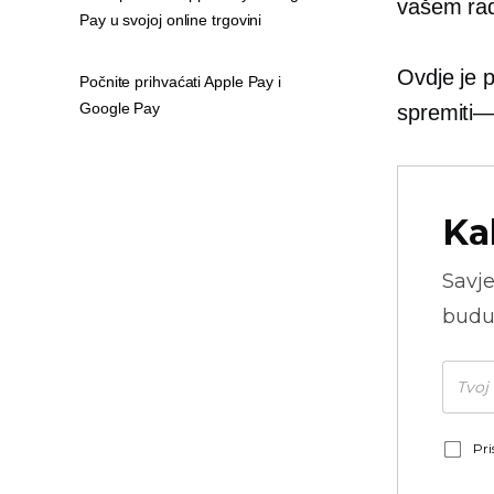
vašem rada
Pay u svojoj online trgovini
Ovdje je p
Počnite prihvaćati Apple Pay i
Google Pay
spremiti—
Ka
Savje
budu
Pri