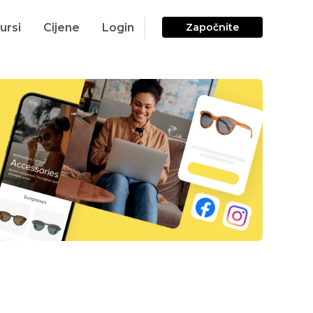
ursi
Cijene
Login
Započnite