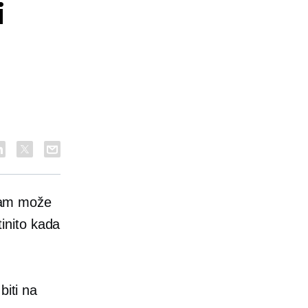
i
 vam može
tinito kada
biti na