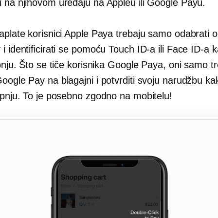
i na njihovom uređaju na Appleu ili Google Payu.
aplate korisnici Apple Paya trebaju samo odabrati o
i identificirati se pomoću Touch ID-a ili Face ID-a k
upnju. Što se tiče korisnika Google Paya, oni samo t
oogle Pay na blagajni i potvrditi svoju narudžbu ka
kupnju. To je posebno zgodno na mobitelu!