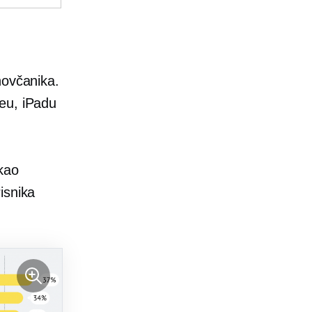
novčanika.
eu, iPadu
ekao
isnika