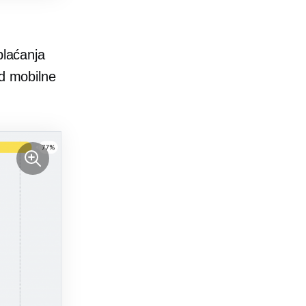
plaćanja
id mobilne