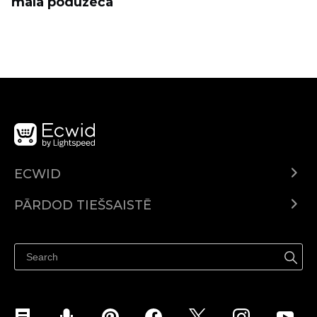
mala poduzeća
ECWID
Ecwid.com
PĀRDOD TIEŠSAISTĒ
Izcenojumi
Pārdod visur
Palīdzības centrs
Pārdod Facebook
Pārdod Instagram