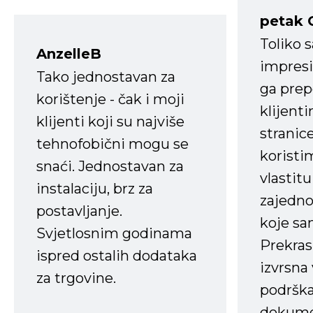
petak 
Toliko 
AnzelleB
impresi
Tako jednostavan za
ga prep
korištenje - čak i moji
klijent
klijenti koji su najviše
stranice
tehnofobični mogu se
koristi
snaći. Jednostavan za
vlastit
instalaciju, brz za
zajedno 
postavljanje.
koje s
Svjetlosnim godinama
Prekras
ispred ostalih dodataka
izvrsna
za trgovine.
podrška
dokume