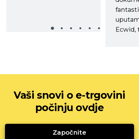
fantasti
uputama
Ecwid, t
Vaši snovi o e-trgovini
počinju ovdje
Započnite