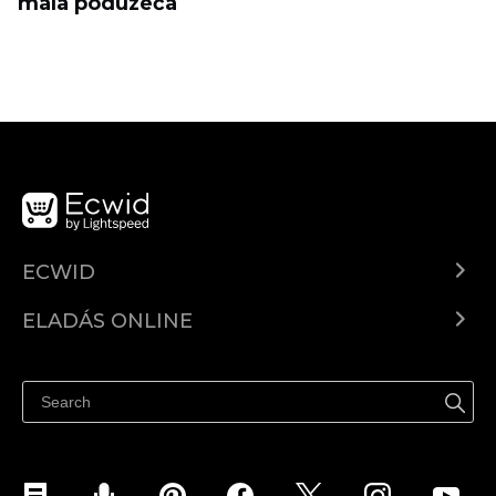
mala poduzeća
ECWID
Ecwid.com
ELADÁS ONLINE
Árkalkuláció
Eladni mindenhol
Súgó
Eladás a Facebookon
Eladás Instagramon