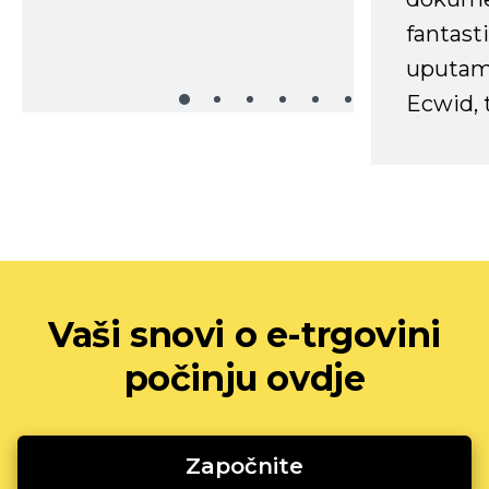
fantasti
uputama
Ecwid, t
Vaši snovi o e-trgovini
počinju ovdje
Započnite