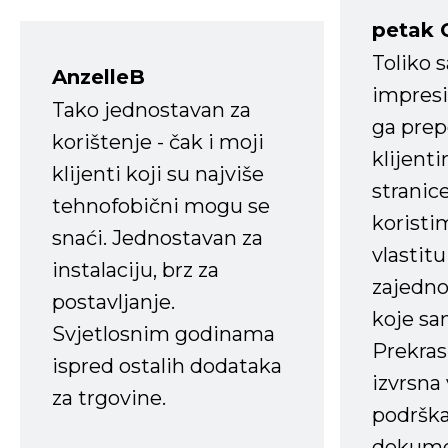
petak 
Toliko 
AnzelleB
impresi
Tako jednostavan za
ga prep
korištenje - čak i moji
klijent
klijenti koji su najviše
stranice
tehnofobični mogu se
koristi
snaći. Jednostavan za
vlastit
instalaciju, brz za
zajedno 
postavljanje.
koje s
Svjetlosnim godinama
Prekras
ispred ostalih dodataka
izvrsna
za trgovine.
podrška
dokume