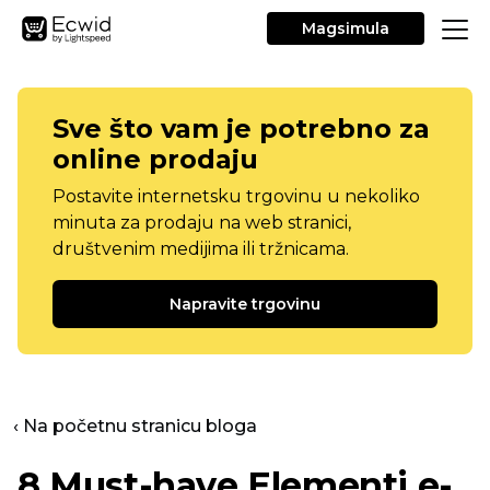
Magsimula
Sve što vam je potrebno za
online prodaju
Postavite internetsku trgovinu u nekoliko
minuta za prodaju na web stranici,
društvenim medijima ili tržnicama.
Napravite trgovinu
‹ Na početnu stranicu bloga
8
Must-have
Elementi e-