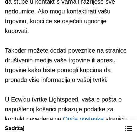
da stupe u kontakt s vama i razriješe sve
nedoumice. Ako mogu kontaktirati vašu
trgovinu, kupci će se osjećati ugodnije
kupovati.
Također možete dodati poveznice na stranice
društvenih medija vaše trgovine ili adresu
trgovine kako biste pomogli kupcima da
pronađu više informacija o vašoj tvrtki.
U Ecwidu tvrtke Lightspeed, vaša e-pošta o
napuštenoj košarici prikazuje podatke za
kontakt navedene na
Opće postavke
stranici u
vašem Ecwid administratoru.
Sadržaj