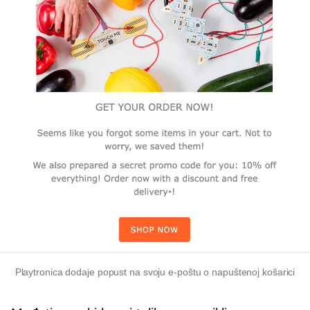
Playtronica dodaje popust na svoju e-poštu o napuštenoj košarici