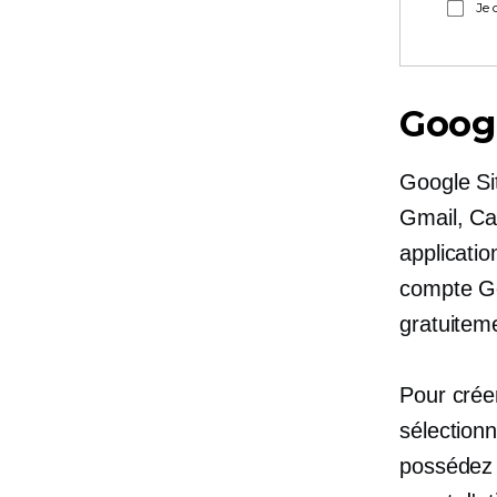
Je 
Googl
Google Si
Gmail, Ca
applicati
compte Go
gratuitem
Pour crée
sélection
possédez 