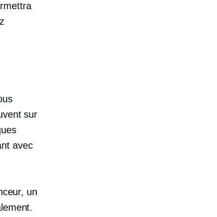
ermettra
ez
ous
uvent sur
ques
ant avec
nceur, un
alement.