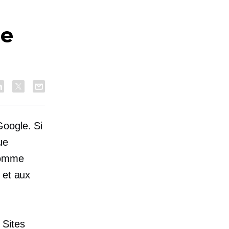
de
Google. Si
ue
comme
 et aux
 Sites