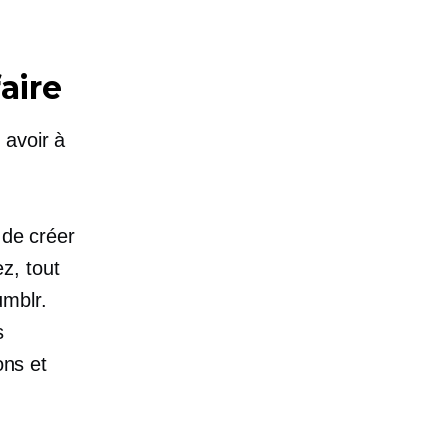
aire
 avoir à
 de créer
z, tout
mblr.
s
ons et