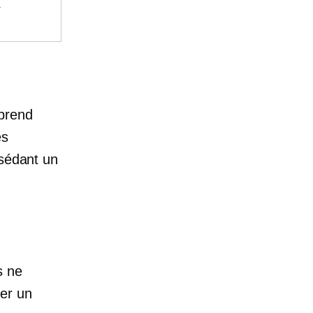
.
prend
es
ssédant un
s ne
er un