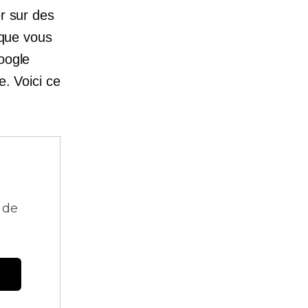
er sur des
 que vous
oogle
e. Voici ce
 de