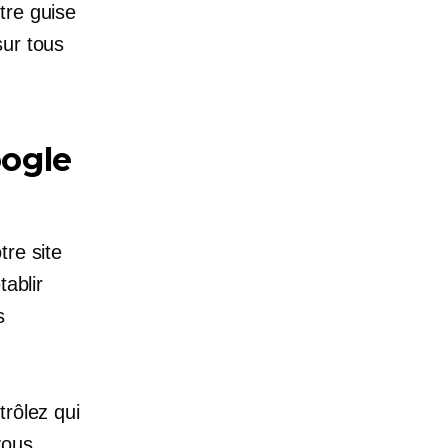
tre guise
sur tous
oogle
tre site
tablir
s
trôlez qui
vous