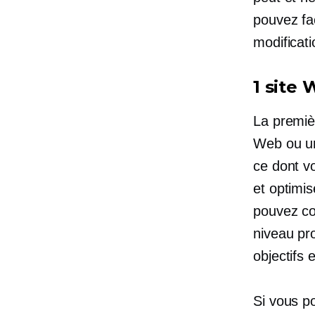
pouvez fa
modificati
1 site
La premiè
Web ou un 
ce dont v
et
optimis
pouvez co
niveau pr
objectifs
Si vous po