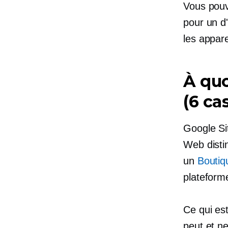
Vous pouv
pour un
d
les appare
À quo
(6 cas
Google Sit
Web distin
un
Boutiq
plateform
Ce qui es
peut et ne