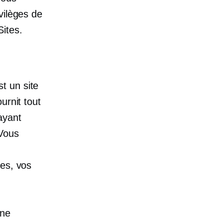
vilèges de
Sites.
t un site
urnit tout
ayant
 Vous
ces, vos
 ne