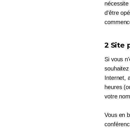
nécessite
d'être opé
commencer
2 Site
Si vous n
souhaitez
Internet,
heures (o
votre nom
Vous en bé
conférenc