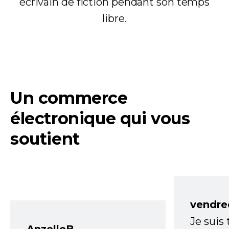
écrivain de fiction pendant son temps
libre.
Un commerce
électronique qui vous
soutient
vendre
Je suis
AnzelleB