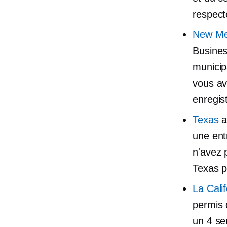
respect
New Me
Busines
municip
vous av
enregis
Texas
a
une entr
n'avez 
Texas p
La Calif
permis 
un
4 s