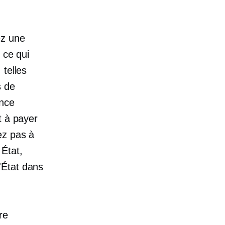
ez une
 ce qui
 telles
s de
ence
t à payer
ez pas à
État,
'État dans
re