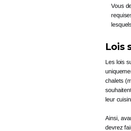
Vous de
requise
lesquel
Lois 
Les lois s
uniquemen
chalets (
souhaiten
leur cuisin
Ainsi, av
devrez fai