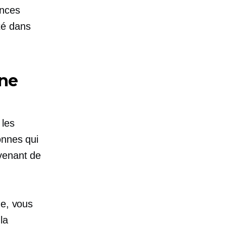
ences
té dans
gne
 les
onnes qui
venant de
ne, vous
la