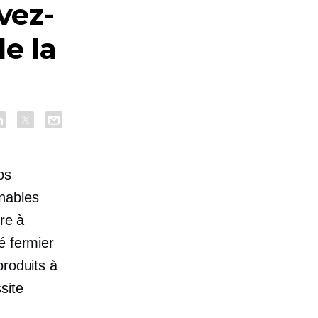
vez-
e la
os
nables
re à
é fermier
produits à
site
e