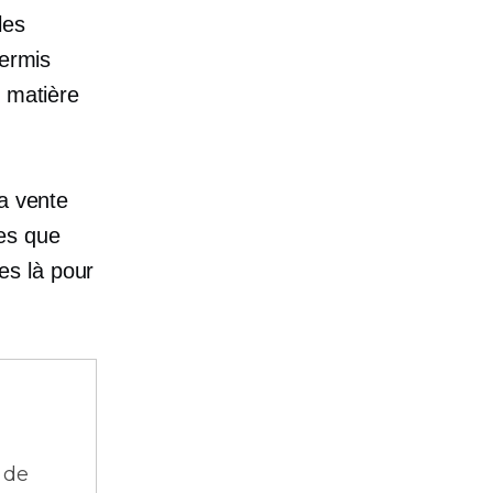
les
permis
n matière
la vente
es que
es là pour
 de