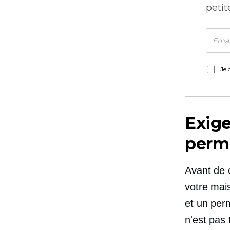
petit
Je 
Exige
perm
Avant de 
votre mai
et un per
n'est pas 