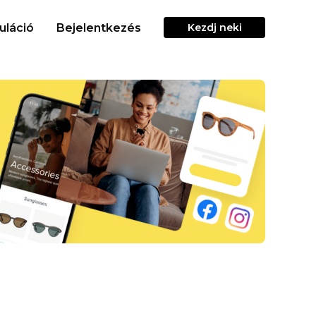
uláció
Bejelentkezés
Kezdj neki