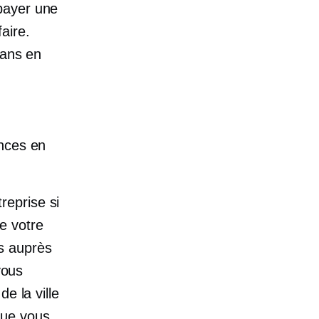
payer une
aire.
 ans en
ences en
reprise si
e votre
s auprès
vous
e la ville
que vous