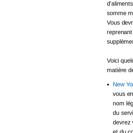
d'aliment
somme mod
Vous devre
reprenant
supplémen
Voici que
matière d
New Yor
vous en
nom lég
du serv
devrez v
et du c