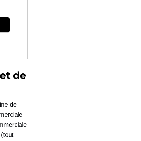
.
et de
ine de
merciale
ommerciale
(tout