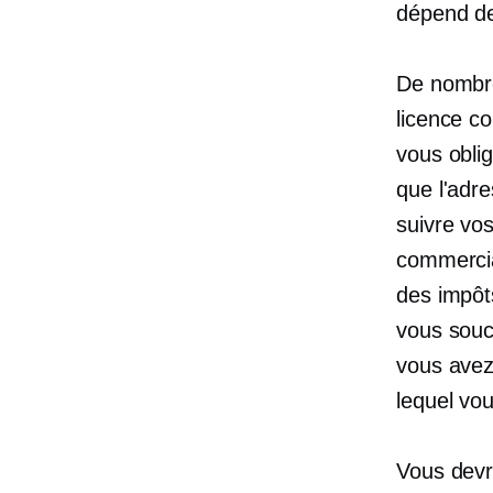
dépend des
De nombre
licence co
vous oblig
que l'adr
suivre vo
commercia
des impôt
vous souc
vous avez
lequel vo
Vous devr