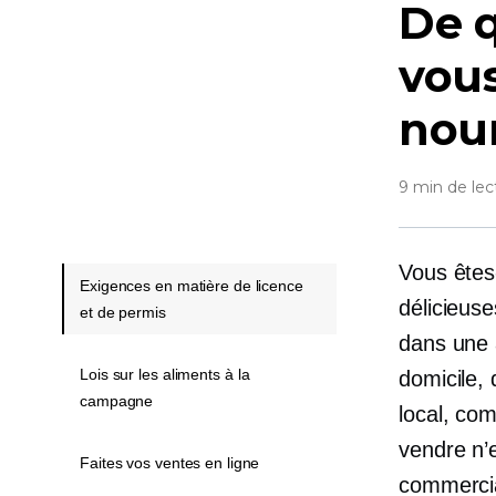
De q
vous
nour
9 min de lec
Vous êtes
Exigences en matière de licence
délicieus
et de permis
dans une a
Lois sur les aliments à la
domicile,
campagne
local, co
vendre n’e
Faites vos ventes en ligne
commercia