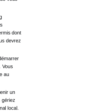
g
es
ermis dont
us devrez
 démarrer
s. Vous
le au
enir un
 gériez
al local.