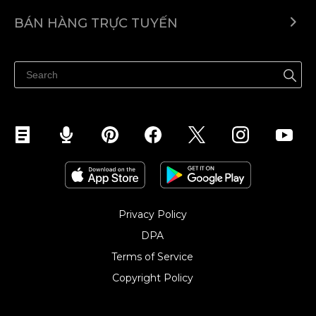
Ecwid.com
BÁN HÀNG TRỰC TUYẾN
Trung tâm trợ giúp
Bán ở bất cứ đâu
Quảng bá ở bất cứ đâu
Kiểm soát mọi thứ
Privacy Policy
DPA
Terms of Service
Copyright Policy‎