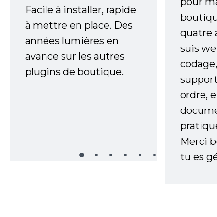
pour m
Facile à installer, rapide
boutiqu
à mettre en place. Des
quatre 
années lumières en
suis w
avance sur les autres
codage,
plugins de boutique.
support
ordre, 
documen
pratiqu
Merci 
tu es gé