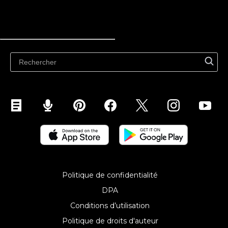
Vendre en ligne
Vendre partout
Vendre sur le site Web
Vendre sur les réseaux sociaux
Vendre sur Instagram
Vendre sur TikTok
Vendre sur Facebook
Vendre sur Google
Vendre sur les places de marché
Vendre sur WhatsApp
Politique de confidentialité
Vendre sur Pinterest
DPA
Vendre sur Snapchat
Conditions d’utilisation
Vendre sur YouTube
Politique de droits d'auteur‎