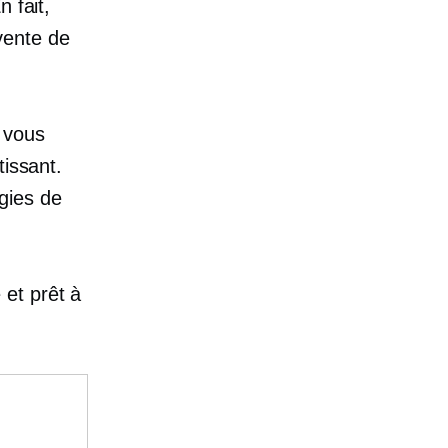
 fait,
vente de
 vous
tissant.
égies de
et prêt à