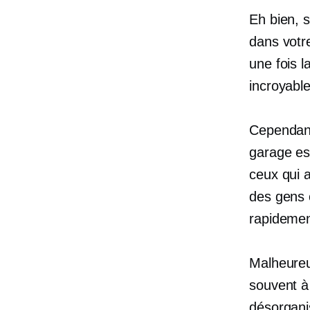
Eh bien, 
dans votre
une fois 
incroyable
Cependant
garage es
ceux qui a
des gens 
rapidemen
Malheureu
souvent à
désorganis