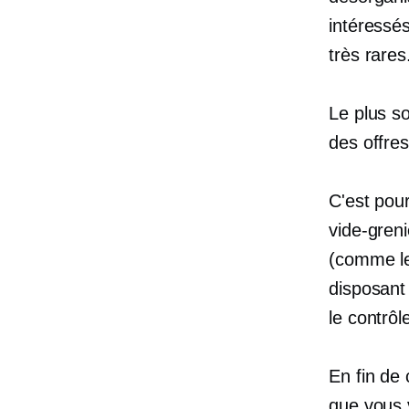
intéressés
très rares
Le plus so
des offres
C'est pour
vide-gren
(comme le
disposant
le contrôl
En fin de
que vous v