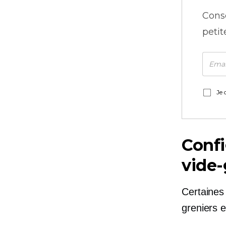
Cons
petit
Je 
Confi
vide-
Certaine
greniers e