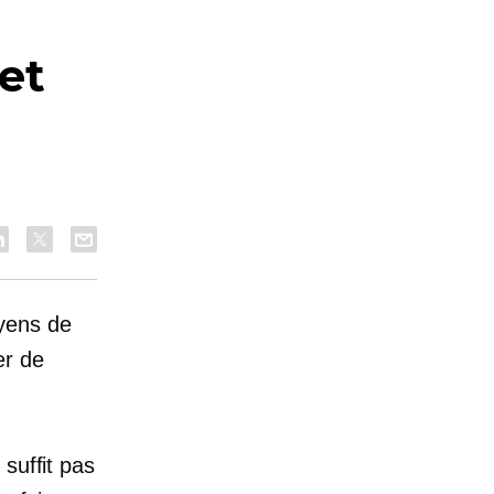
et
yens de
er de
suffit pas