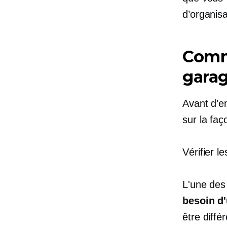
d’organis
Comm
garag
Avant d’e
sur la faç
Vérifier l
L'une des
besoin d'
être diff