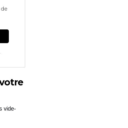
 de
.
 votre
s vide-