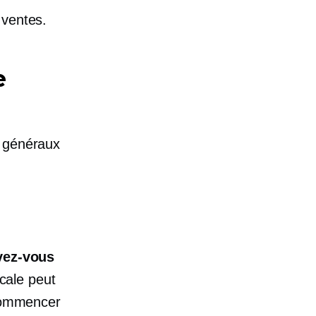
 ventes.
e
s généraux
vez-vous
cale peut
 commencer