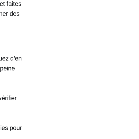
et faites
îner des
.
quez d’en
 peine
érifier
ries pour