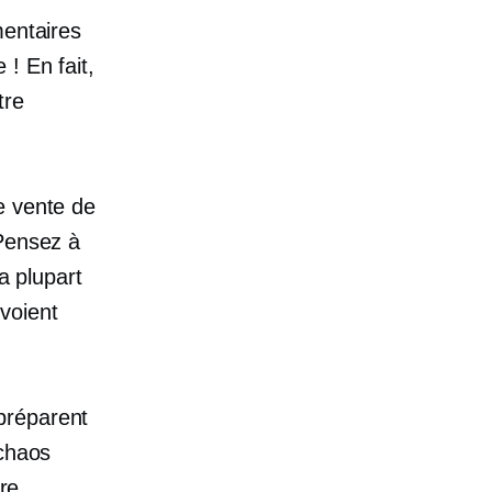
mentaires
! En fait,
tre
e vente de
 Pensez à
a plupart
voient
préparent
 chaos
tre