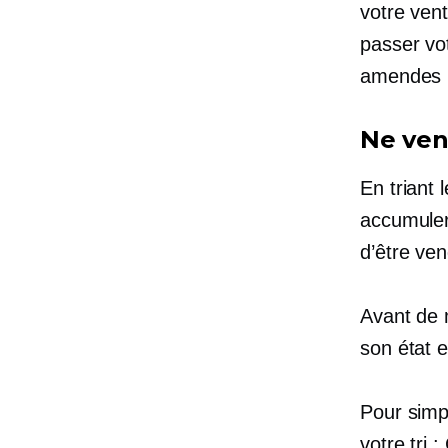
votre vent
passer vo
amendes in
Ne ven
En triant 
accumuler
d’être ve
Avant de 
son état e
Pour simpl
votre tri 