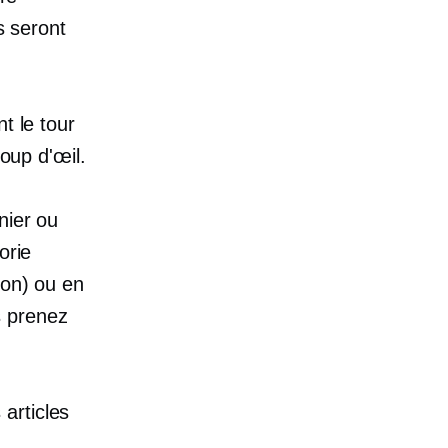
s seront
t le tour
coup d'œil.
nier ou
orie
son) ou en
s prenez
articles