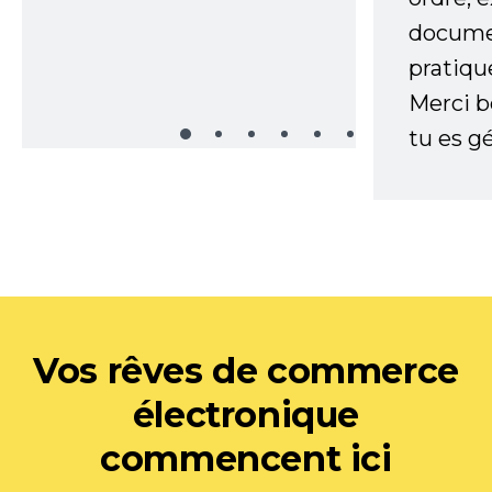
documen
pratiqu
Merci 
tu es gé
Vos rêves de commerce
électronique
commencent ici