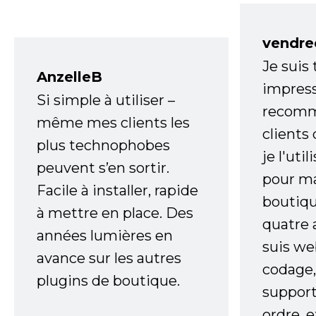
vendre
Je suis
AnzelleB
impress
Si simple à utiliser –
recomm
même mes clients les
clients
plus technophobes
je l'uti
peuvent s’en sortir.
pour m
Facile à installer, rapide
boutiqu
à mettre en place. Des
quatre 
années lumières en
suis w
avance sur les autres
codage,
plugins de boutique.
support
ordre, 