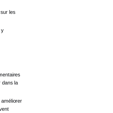
sur les
 y
mmentaires
r dans la
 améliorer
vent