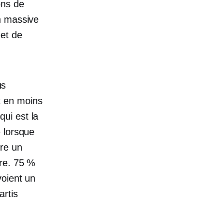
ons de
on massive
et de
us
t en moins
qui est la
e lorsque
re un
ire. 75 %
voient un
artis