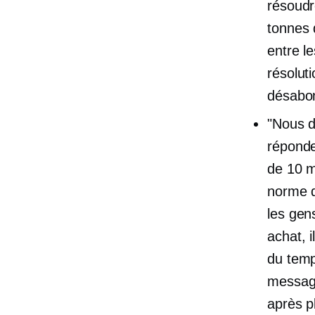
résoudr
tonnes 
entre l
résoluti
désabo
"Nous d
réponde
de 10 m
norme d
les gen
achat, 
du temp
message
après p