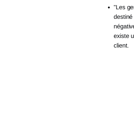
"Les ge
destin
négativ
existe 
client.