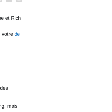
e et Rich
r votre
de
 des
ng, mais