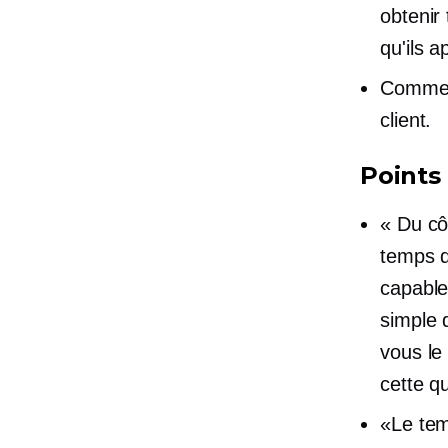
obtenir 
qu'ils a
Comment
client.
Points 
« Du cô
temps d
capable 
simple 
vous le
cette q
«Le tem