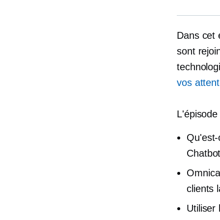
Dans cet 
sont rejoi
technolog
vos attent
L'épisode 
Qu'est-c
Chatbot
Omnican
clients 
Utilise