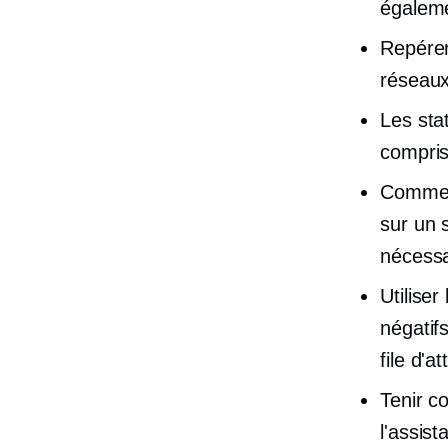
égaleme
Repérer
réseaux
Les stat
compris
Comment
sur un 
nécessa
Utilise
négatif
file d'a
Tenir c
l'assis