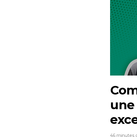
Com
une 
exce
46 minutes 