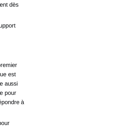
ient dès
upport
premier
que est
re aussi
te pour
répondre à
pour