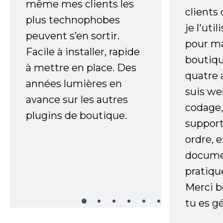
même mes clients les
clients
plus technophobes
je l'uti
peuvent s’en sortir.
pour m
Facile à installer, rapide
boutiqu
à mettre en place. Des
quatre 
années lumières en
suis w
avance sur les autres
codage,
plugins de boutique.
support
ordre, 
documen
pratiqu
Merci 
tu es gé