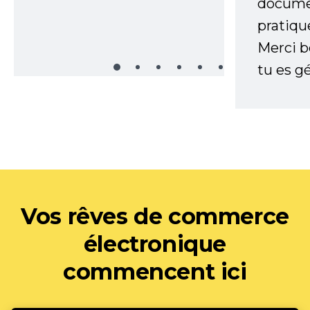
documen
pratiqu
Merci 
tu es gé
Vos rêves de commerce
électronique
commencent ici