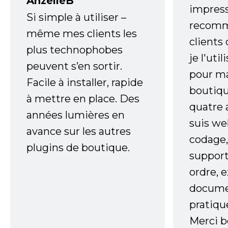
AnzelleB
impress
Si simple à utiliser –
recomm
même mes clients les
clients
plus technophobes
je l'uti
peuvent s’en sortir.
pour m
Facile à installer, rapide
boutiqu
à mettre en place. Des
quatre 
années lumières en
suis w
avance sur les autres
codage,
plugins de boutique.
support
ordre, 
documen
pratiqu
Merci 