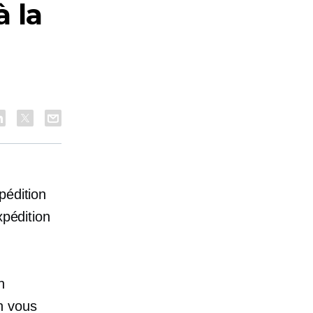
à la
pédition
xpédition
n
n vous