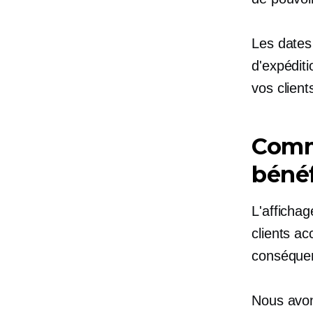
Les dates
d'expédit
vos client
Comm
bénéf
L'affichag
clients a
conséque
Nous avon