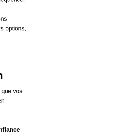
ons
s options,
n
e que vos
en
nfiance