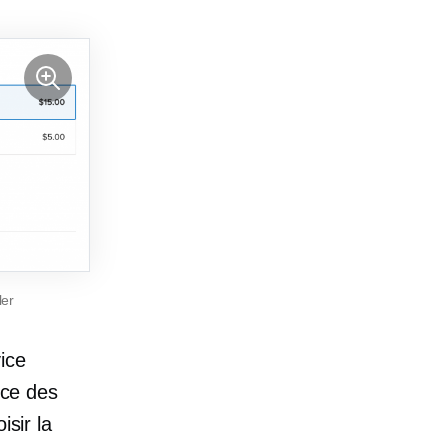
ler
ice
nce des
isir la