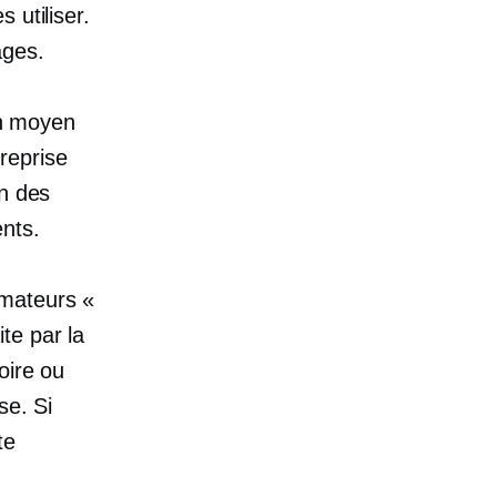
 utiliser.
ages.
un moyen
reprise
on des
nts.
mateurs «
te par la
oire ou
se. Si
te