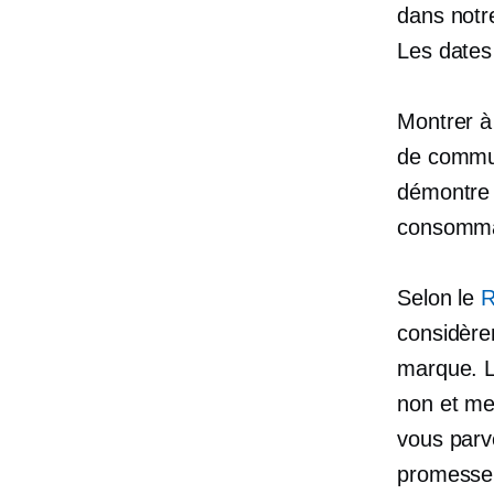
dans not
Les dates
Montrer à 
de commun
démontre 
consommat
Selon le
R
considère
marque. Lo
non et met
vous parv
promess