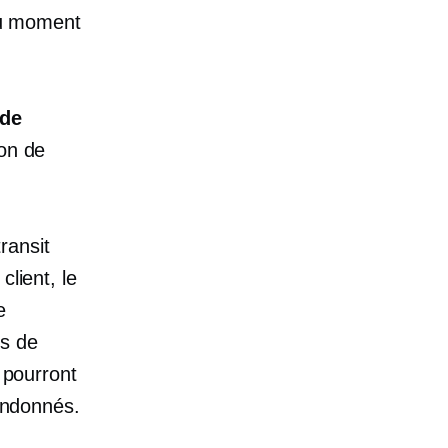
 moment
 de
son de
ransit
client, le
e
es de
t pourront
bandonnés.