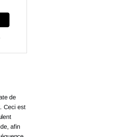
.
date de
t. Ceci est
ulent
de, afin
nséquence.