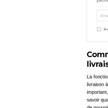
petit
Je 
Comm
livra
La fonctio
livraison 
important,
savoir qua
de pouvoi