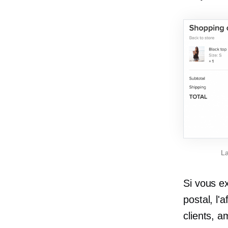
La
Si vous e
postal, l'
clients, a