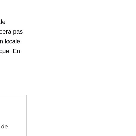
de
ncera pas
n locale
ique. En
 de