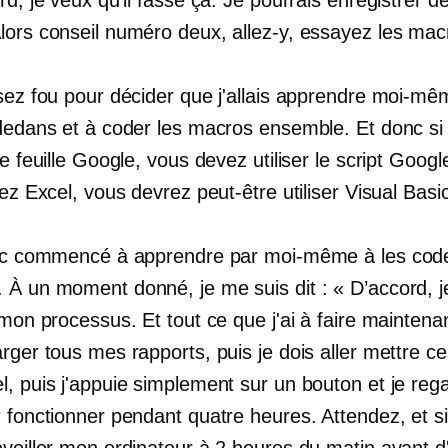
lors conseil numéro deux, allez-y, essayez les mac
ssez fou pour décider que j'allais apprendre moi-mê
-dedans et à coder les macros ensemble. Et donc si
ne feuille Google, vous devez utiliser le script Googl
sez Excel, vous devrez peut-être utiliser Visual Basi
onc commencé à apprendre par moi-même à les cod
 À un moment donné, je me suis dit : « D’accord, j
 mon processus. Et tout ce que j'ai à faire maintenan
rger tous mes rapports, puis je dois aller mettre c
l, puis j'appuie simplement sur un bouton et je re
 fonctionner pendant quatre heures. Attendez, et si
veiller mon ordinateur à 2 heures du matin avant d'