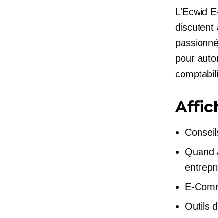
L'Ecwid
E
discutent
passionnés
pour auto
comptabili
Affic
Conseil
Quand 
entrepr
E-Com
Outils 