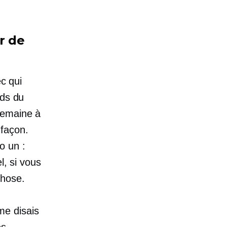
r
de
ec qui
nds du
semaine à
 façon.
o un :
, si vous
chose.
me disais
es