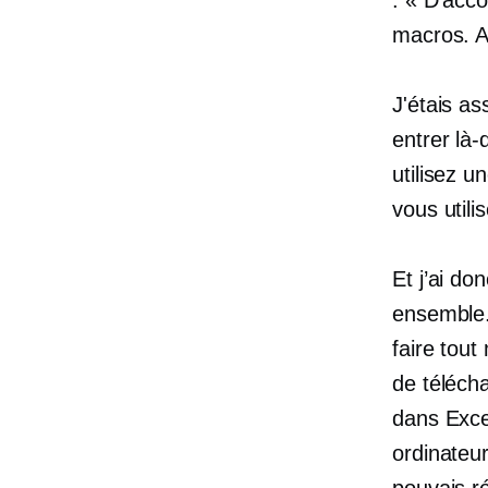
macros. A
J'étais a
entrer là
utilisez u
vous utili
Et j’ai d
ensemble.
faire tout
de télécha
dans Exce
ordinateur
pouvais ré