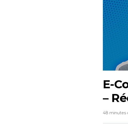
E-C
– R
48 minutes 