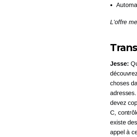
Automat
L'offre m
Trans
Jesse:
Qu
découvrez
choses dan
adresses.
devez copi
C, contrôl
existe de
appel à ce