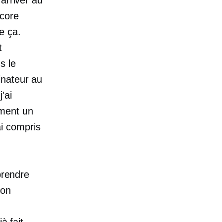
ncore
e ça.
t
s le
inateur au
'ai
ement un
i compris
prendre
Mon
à fait