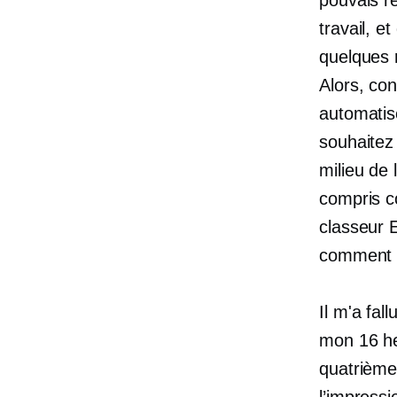
travail, e
quelques 
Alors, co
automatis
souhaitez
milieu de
compris c
classeur 
comment f
Il m'a fal
mon
16 h
quatrième
l’impressi