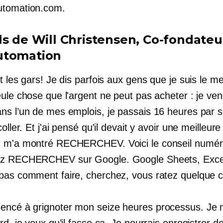
utomation.com.
ls de Will Christensen,
Co-fondateu
utomation
 les gars! Je dis parfois aux gens que je suis le m
eule chose que l'argent ne peut pas acheter : je ve
ns l’un de mes emplois, je passais 16 heures par 
coller. Et j'ai pensé qu'il devait y avoir une meilleure
 m'a montré RECHERCHEV. Voici le conseil numér
ez RECHERCHEV sur Google. Google Sheets, Excel
pas comment faire, cherchez, vous ratez quelque 
encé à grignoter mon
seize heures
processus. Je 
rd, je veux qu’il fasse ça. Je pourrais enregistrer d