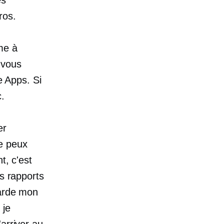
ros.
me à
 vous
e Apps. Si
c.
er
e peux
t, c'est
es rapports
garde mon
 je
arriver au