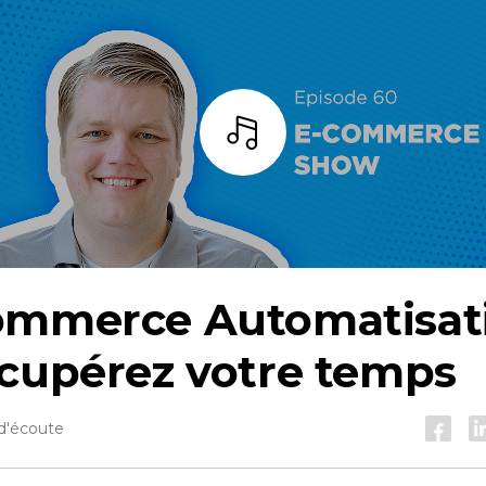
Écoutez
ommerce
Automatisat
écupérez votre temps
d'écoute