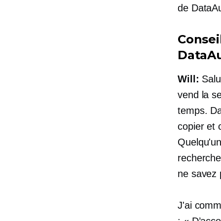
de DataA
Consei
DataA
Will:
Salut
vend la s
temps. Da
copier et 
Quelqu'un
recherch
ne savez 
J'ai comm
: « D’acco