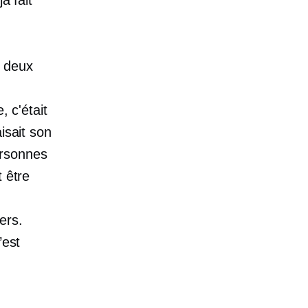
t deux
, c'était
isait son
personnes
t être
iers.
’est