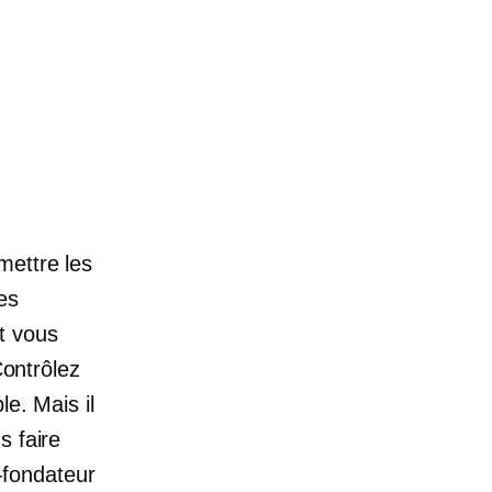
mettre les
es
t vous
Contrôlez
le. Mais il
s faire
fondateur