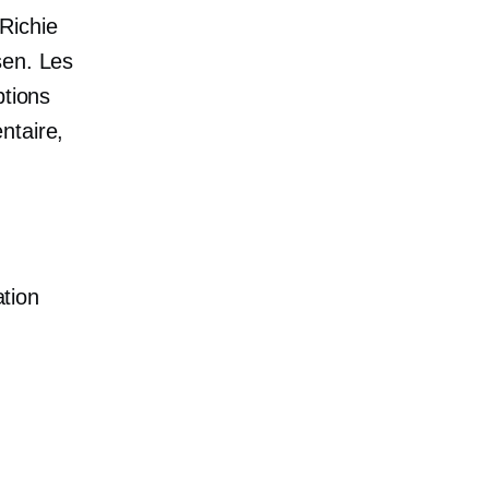
Richie
sen. Les
ptions
ntaire,
tion