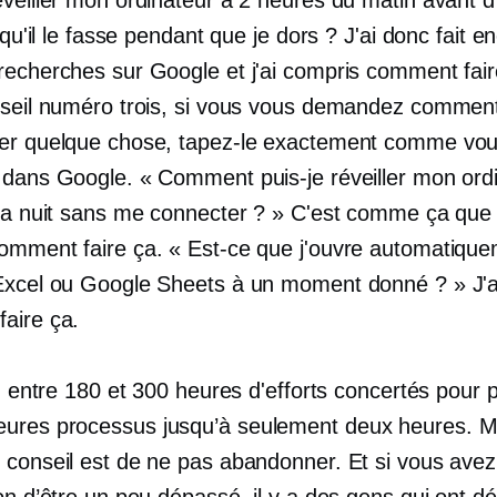
t qu'il le fasse pendant que je dors ? J'ai donc fait e
recherches sur Google et j'ai compris comment fair
nseil numéro trois, si vous vous demandez commen
er quelque chose, tapez-le exactement comme vou
 dans Google. « Comment puis-je réveiller mon ord
 la nuit sans me connecter ? » C'est comme ça que j
omment faire ça. « Est-ce que j'ouvre automatiqu
Excel ou Google Sheets à un moment donné ? » J'a
aire ça.
lu entre 180 et 300 heures d'efforts concertés pour 
eures
processus jusqu’à seulement deux heures. 
 conseil est de ne pas abandonner. Et si vous avez
on d’être un peu dépassé, il y a des gens qui ont déj