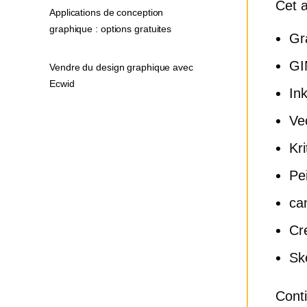
Cet a
Applications de conception
graphique : options gratuites
Gr
GI
Vendre du design graphique avec
Ecwid
In
Ve
Kri
Pe
ca
Cr
Sk
Conti