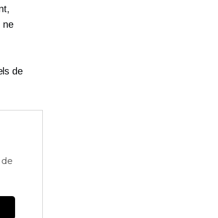
nt,
e ne
els de
 de