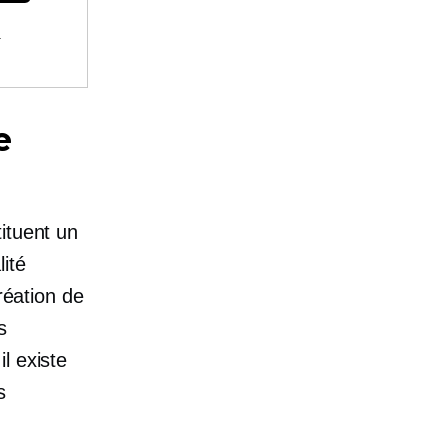
.
e
ituent un
ité
réation de
s
l existe
s