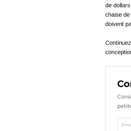
de dollar
chaise de
doivent p
Continuez 
conceptio
Co
Cons
petit