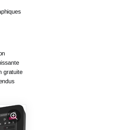
raphiques
ion
issante
 gratuite
rendus