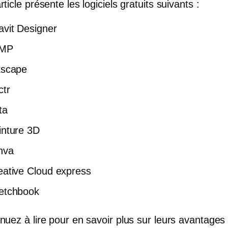
rticle présente les logiciels gratuits suivants :
avit Designer
MP
kscape
ctr
ta
inture 3D
nva
eative Cloud express
etchbook
nuez à lire pour en savoir plus sur leurs avantages 