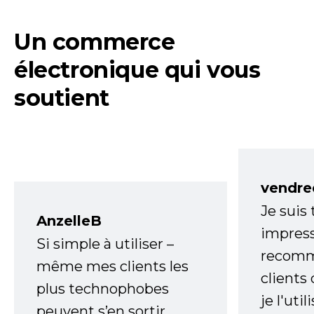
Un commerce
électronique qui vous
soutient
vendre
Je suis
AnzelleB
impress
Si simple à utiliser –
recomm
même mes clients les
clients
plus technophobes
je l'uti
peuvent s’en sortir.