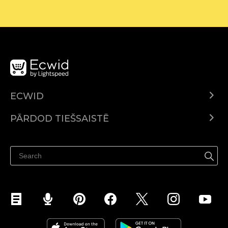
ECWID
Ecwid.com
PĀRDOD TIEŠSAISTĒ
Izcenojumi
Pārdod visur
Palīdzības centrs
Pārdod Facebook
Pārdod Instagram