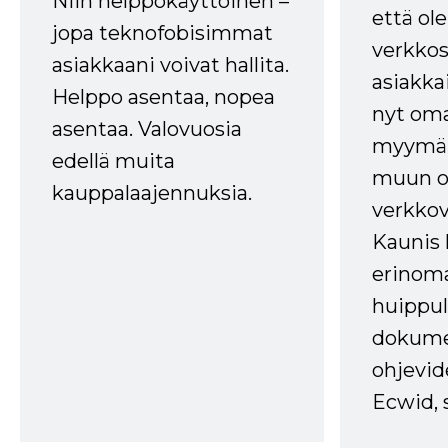
Niin helppokäyttöinen –
että ole
jopa teknofobisimmat
verkkos
asiakkaani voivat hallita.
asiakkai
Helppo asentaa, nopea
nyt om
asentaa. Valovuosia
myymälä
edellä muita
muun oh
kauppalaajennuksia.
verkkov
Kaunis 
erinom
huippul
dokume
ohjevid
Ecwid, 