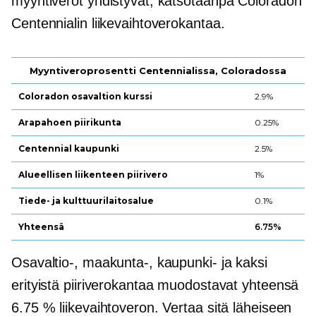
myyntiverot yhdistyvät, katsotaanpa Coloradon
Centennialin liikevaihtoverokantaa.
Myyntiveroprosentti Centennialissa, Coloradossa
Coloradon osavaltion kurssi
2.9%
Arapahoen piirikunta
0.25%
Centennial kaupunki
2.5%
Alueellisen liikenteen piirivero
1%
Tiede- ja kulttuurilaitosalue
0.1%
Yhteensä
6.75%
Osavaltio-, maakunta-, kaupunki- ja kaksi
erityistä piiriverokantaa muodostavat yhteensä
6.75 % liikevaihtoveron. Vertaa sitä läheiseen