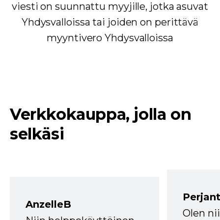
viesti on suunnattu myyjille, jotka asuvat
Yhdysvalloissa tai joiden on perittävä
myyntivero Yhdysvalloissa
Verkkokauppa, jolla on
selkäsi
Perjant
AnzelleB
Olen ni