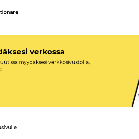
tionare
däksesi verkossa
tissa myydäksesi verkkosivustolla,
a.
usivulle