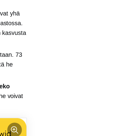
uvat yhä
rastossa.
 kasvusta
etaan. 73
tä he
teko
 he voivat