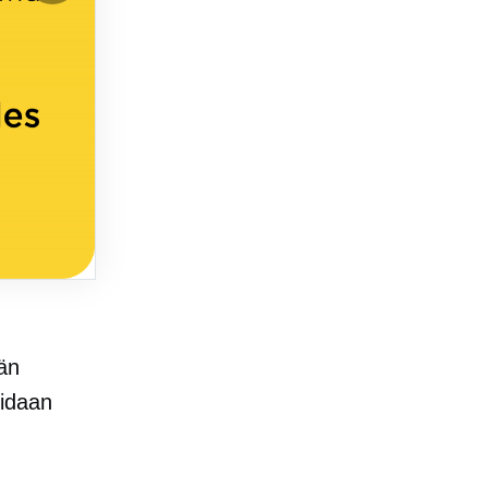
än
oidaan