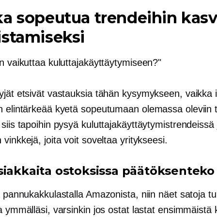
a sopeutua trendeihin kas
stamiseksi
n vaikuttaa kuluttajakäyttäytymiseen?"
yjät etsivät vastauksia tähän kysymykseen, vaikka i
n elintärkeää kyetä sopeutumaan olemassa oleviin t
siis tapoihin pysyä kuluttajakäyttäytymistrendeissä
vinkkejä, joita voit soveltaa yritykseesi.
siakkaita ostoksissa
päätöksenteko
ä pannukakkulastalla Amazonista, niin näet satoja tu
a ymmälläsi, varsinkin jos ostat lastat ensimmäistä 