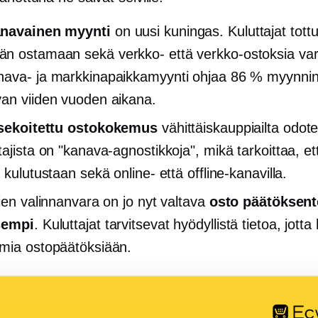
navainen myynti
on uusi kuningas. Kuluttajat tott
n ostamaan sekä verkko- että verkko-ostoksia
va
ava- ja markkinapaikkamyynti ohjaa 86 % myynnin
an viiden vuoden aikana.
sekoitettu ostokokemus
vähittäiskauppiailta odot
tajista on "kanava-agnostikkoja", mikä tarkoittaa, et
 kulutustaan ​​sekä online- että offline-kanavilla.
jien valinnanvara on jo nyt valtava
osto
päätöksen
sempi
. Kuluttajat tarvitsevat hyödyllistä tietoa, jotta
mia ostopäätöksiään.