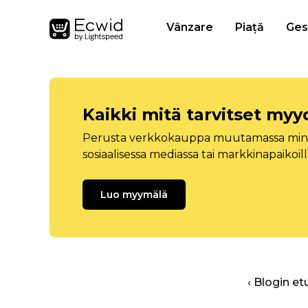
Vânzare
Piață
Ges
Kaikki mitä tarvitset myy
Perusta verkkokauppa muutamassa minuu
sosiaalisessa mediassa tai markkinapaikoill
Luo myymälä
‹ Blogin et