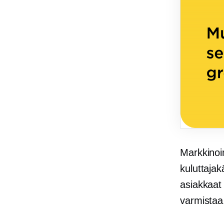
Markkinoi
kuluttaja
asiakkaat
varmistaa