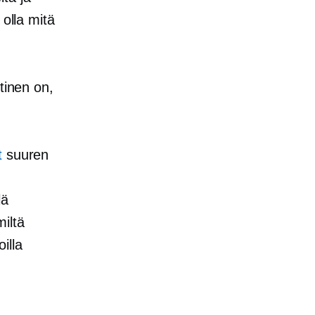
 olla mitä
tinen on,
t
suuren
lä
iltä
illa