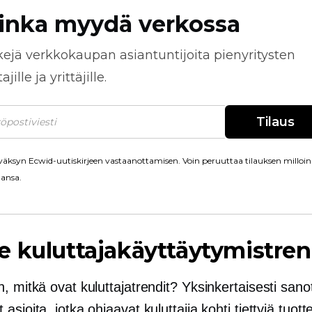
inka myydä verkossa
kejä
verkkokaupan
asiantuntijoita pienyritysten
jille ja yrittäjille.
Tilaus
äksyn Ecwid-uutiskirjeen vastaanottamisen. Voin peruuttaa tilauksen milloin
ansa.
 kuluttajakäyttäytymistren
, mitkä ovat kuluttajatrendit? Yksinkertaisesti sano
asioita, jotka ohjaavat kuluttajia kohti tiettyjä tuotte