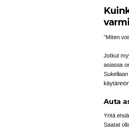
Kuink
varmi
"Miten voi
Jotkut my
asiassa o
Sukellaan 
käytännön 
Auta a
Yritä etsi
Saatat oll