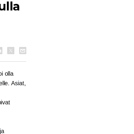
ulla
i olla
lle. Asiat,
oivat
ja