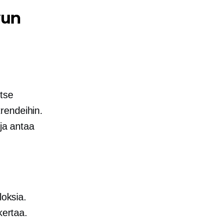
vun
tse
rendeihin.
 ja antaa
loksia.
kertaa.