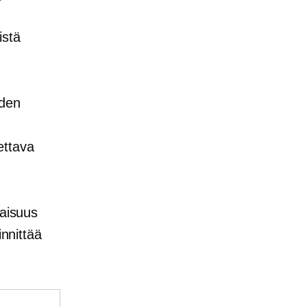
istä
iden
ettava
vaisuus
innittää