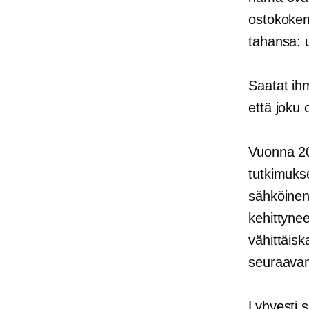
ostokokemu
tahansa: u
Saatat ihm
että joku 
Vuonna 2
tutkimukse
sähköinen
kehittynee
vähittäisk
seuraavan
Lyhyesti s