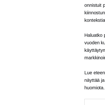
onnistuit 
kiinnostu
konteksti
Haluatko 
vuoden kul
käyttäyty
markkinoin
Lue eteenp
näyttää ja
huomiota.