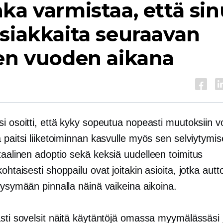
ka varmistaa, että sin
siakkaita seuraavan
en vuoden aikana
i osoitti, että kyky sopeutua nopeasti muutoksiin vo
 paitsi liiketoiminnan kasvulle myös sen selviytymise
itaalinen adoptio sekä
keksiä uudelleen
toimitus
kohtaisesti
shoppailu ovat joitakin asioita, jotka autt
pysymään pinnalla näinä vaikeina aikoina.
asti sovelsit näitä käytäntöjä omassa myymälässäsi 