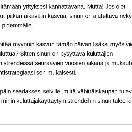
pitämään yrityksesi kannattavana. Mutta! Jos olet
nut
pitkän aikavälin
kasvua, sinun on ajateltava nyky
a pidemmälle.
pitää myynnin kasvun tämän päivän lisäksi myös vi
uttua? Sitten sinun on pysyttävä kuluttajien
mistrendeissä seuraavien vuosien aikana ja mukaut
tistrategiaasi sen mukaisesti.
äin saadaksesi selville, miltä vähittäiskaupan tule
 mihin kuluttajakäyttäytymistrendeihin sinun tulee ki