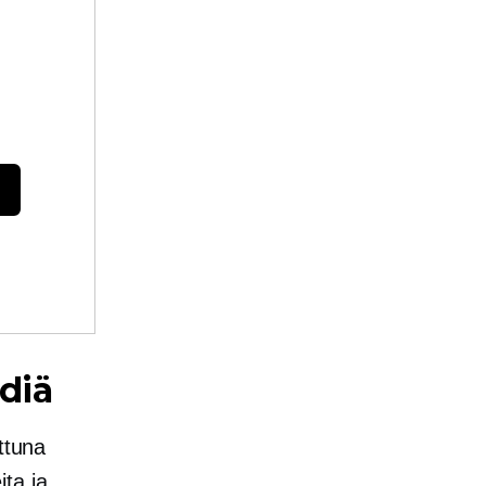
diä
ttuna
ita ja