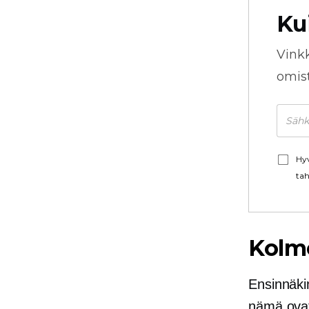
Ku
Vink
omista
Hyv
tah
Kolme
Ensinnäkin
nämä ovat 