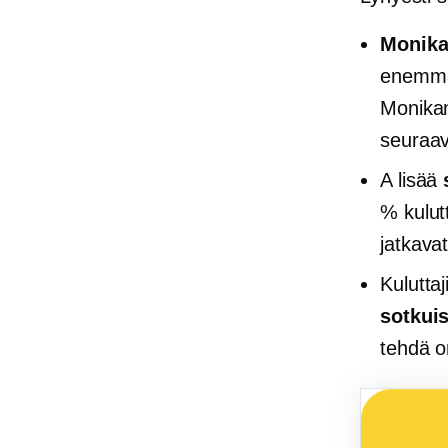
Monika
enemmä
Monikan
seuraav
A lisää
% kulut
jatkavat
Kulutta
sotkui
tehdä o