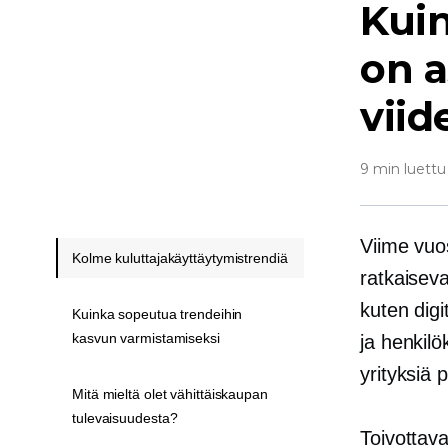
Kuin
on a
viid
9 min luettu
Viime vuos
Kolme kuluttajakäyttäytymistrendiä
ratkaiseva
kuten dig
Kuinka sopeutua trendeihin
kasvun varmistamiseksi
ja
henkilö
yrityksiä 
Mitä mieltä olet vähittäiskaupan
tulevaisuudesta?
Toivottav