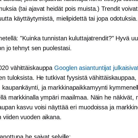
ksia (tai ajavat heidät pois muista.) Trendit voivat
utta käyttäytymistä, mielipidettä tai jopa odotuksia.
etellä: "Kuinka tunnistan kuluttajatrendit?" Hyvä uu
on jo tehnyt sen puolestasi.
020 vähittäiskauppa
Googlen asiantuntijat julkaisiva
n tuloksista. He tutkivat fyysistä vähittäiskauppaa,
 kaupankäynti,
ja markkinapaikkamyynti kymmenel
llä markkinalla ympäri maailmaa. Näin he näkivät, m
aupan kasvu voisi näyttää eri muodoissa ja markkino
 viiden vuoden aikana.
anottuna he saivat selville: