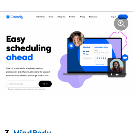
3.
MindBody