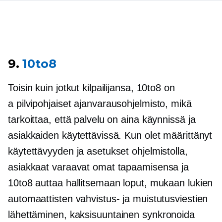
9.
10to8
Toisin kuin jotkut kilpailijansa, 10to8 on
a
pilvipohjaiset
ajanvarausohjelmisto, mikä
tarkoittaa, että palvelu on aina käynnissä ja
asiakkaiden käytettävissä. Kun olet määrittänyt
käytettävyyden ja asetukset ohjelmistolla,
asiakkaat varaavat omat tapaamisensa ja
10to8 auttaa hallitsemaan loput, mukaan lukien
automaattisten vahvistus- ja muistutusviestien
lähettäminen,
kaksisuuntainen
synkronoida