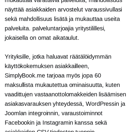
mukauttaa varattavia palveluita, mahdollisuus
näyttää asiakkaiden arvostelut varaussivullasi
sekä mahdollisuus lisätä ja mukauttaa useita
palveluita. palveluntarjoajia yritystilillesi,
jokaisella on omat aikataulut.
Yrityksille, jotka haluavat räätälöidymmän
käyttökokemuksen asiakkailleen,
SimplyBook.me tarjoaa myös jopa 60
maksullista mukautettua ominaisuutta, kuten
vaadittujen vastaanottolomakkeiden lisäämisen
asiakasvarauksen yhteydessä, WordPressin ja
Joomlan integroinnin, varaustoiminnot
Facebookin ja Instagramin kanssa sekä