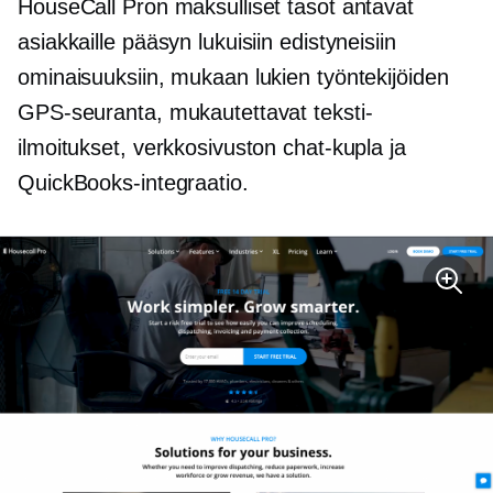
HouseCall Pron maksulliset tasot antavat
asiakkaille pääsyn lukuisiin edistyneisiin
ominaisuuksiin, mukaan lukien työntekijöiden
GPS-seuranta, mukautettavat teksti-
ilmoitukset, verkkosivuston chat-kupla ja
QuickBooks-integraatio.