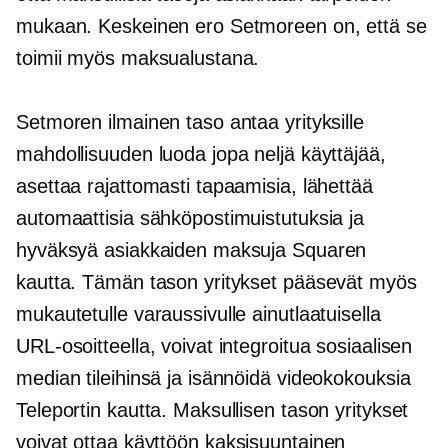
mukaan. Keskeinen ero Setmoreen on, että se
toimii myös maksualustana.
Setmoren ilmainen taso antaa yrityksille
mahdollisuuden luoda jopa neljä käyttäjää,
asettaa rajattomasti tapaamisia, lähettää
automaattisia sähköpostimuistutuksia ja
hyväksyä asiakkaiden maksuja Squaren
kautta. Tämän tason yritykset pääsevät myös
mukautetulle varaussivulle ainutlaatuisella
URL-osoitteella, voivat integroitua sosiaalisen
median tileihinsä ja isännöidä videokokouksia
Teleportin kautta. Maksullisen tason yritykset
voivat ottaa käyttöön
kaksisuuntainen