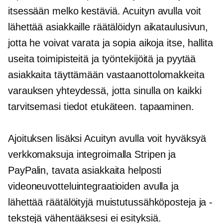
itsessään melko kestäviä. Acuityn avulla voit
lähettää asiakkaille räätälöidyn aikataulusivun,
jotta he voivat varata ja sopia aikoja itse, hallita
useita toimipisteitä ja työntekijöitä ja pyytää
asiakkaita täyttämään vastaanottolomakkeita
varauksen yhteydessä, jotta sinulla on kaikki
tarvitsemasi tiedot etukäteen. tapaaminen.
Ajoituksen lisäksi Acuityn avulla voit hyväksyä
verkkomaksuja integroimalla Stripen ja
PayPalin, tavata asiakkaita helposti
videoneuvotteluintegraatioiden avulla ja
lähettää räätälöityjä muistutussähköposteja ja -
tekstejä vähentääksesi
ei esityksiä.