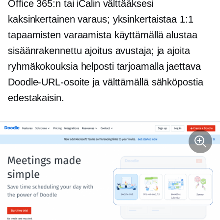
Office 365:n tai iCalin välttääksesi
kaksinkertainen varaus;
yksinkertaistaa 1:1
tapaamisten varaamista käyttämällä alustaa
sisäänrakennettu
ajoitus avustaja; ja ajoita
ryhmäkokouksia helposti tarjoamalla jaettava
Doodle-URL-osoite ja välttämällä sähköpostia
edestakaisin.