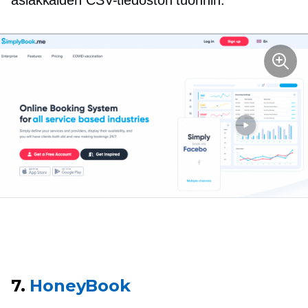
asiakkaiden CSV-tiedoston tuonnin.
7.
HoneyBook